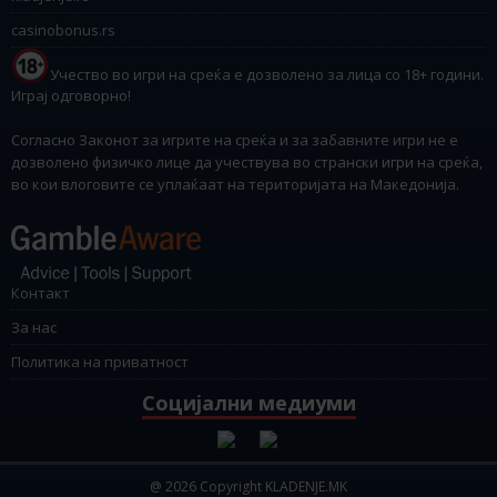
casinobonus.rs
Учество во игри на среќа е дозволено за лица со 18+ години.
Играј одговорно!
Согласно Законот за игрите на среќа и за забавните игри не е
дозволено физичко лице да учествува во странски игри на среќа,
во кои влоговите се уплаќаат на територијата на Македонија.
Контакт
За нас
Политика на приватност
Социјални медиуми
@ 2026 Copyright KLADENJE.MK