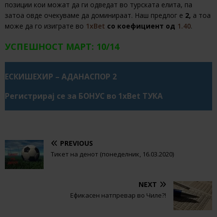
позиции кои можат да ги одведат во турската елита, па
затоа овде очекуваме да доминираат. Наш предлог е
2,
а тоа
може да го изиграте во
1xBet
со коефициент од
1.40
.
УСПЕШНОСТ МАРТ: 10/14
ЕСКИШЕХИР – АДАНАСПОР 2
Регистрирај се за БОНУС во 1xBet ТУКА
PREVIOUS
Тикет на денот (понеделник, 16.03.2020)
NEXT
Ефикасен натпревар во Чиле?!