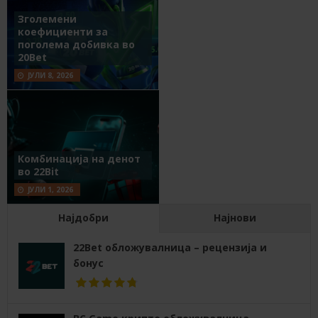
Зголемени
коефициенти за
поголема добивка во
20Bet
ЈУЛИ 8, 2026
Комбинација на денот
во 22Bit
ЈУЛИ 1, 2026
Најдобри
Најнови
22Bet обложувалница – рецензија и
бонус