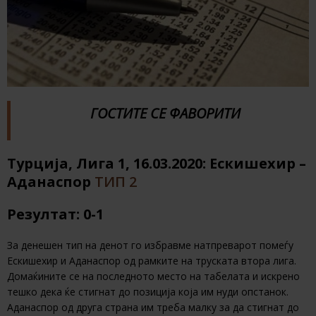
ГОСТИТЕ СЕ ФАВОРИТИ
Турција, Лига 1, 16.03.2020: Ескишехир –
Аданаспор
ТИП 2
Резултат: 0-1
За денешен тип на денот го избравме натпреварот помеѓу
Ескишехир и Аданаспор од рамките на труската втора лига.
Домаќините се на последното место на табелата и искрено
тешко дека ќе стигнат до позиција која им нуди опстанок.
Аданаспор од друга страна им треба малку за да стигнат до