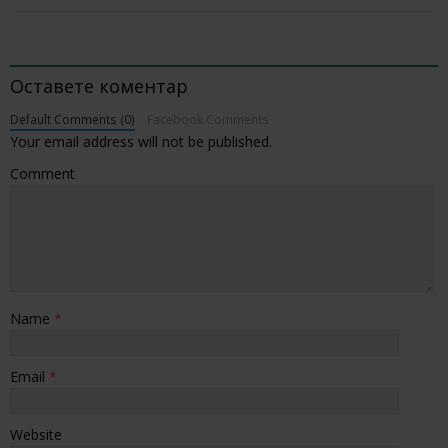
BE THE FIRST TO COMMENT
Оставете коментар
Default Comments (0)
Facebook Comments
Your email address will not be published.
Comment
Name
*
Email
*
Website