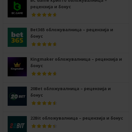
BC Game крипто обложувалница –
рецензија и бонус
Bet365 обложувалница – рецензија и
бонус
Kingmaker обложувалница – рецензија и
бонус
20Bet обложувалница – рецензија и
бонус
22Bit обложувалница – рецензија и бонус