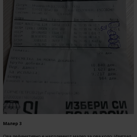
Малер 3
Ова дефинитивно е најголемиот малер за ова коло. Изиграл