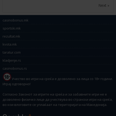
Next »
casinobonus.mk
sportski.mk
rezultat.mk
kvota.mk
taratur.com
kladjenje.rs
casinobonus.rs
Учество во игри на среќа е дозволено за лица со 18+ години.
Играј одговорно!
Согласно Законот за игрите на среќа и за забавните игри не е
дозволено физичко лице да учествува во странски игри на среќа,
во кои влоговите се уплаќаат на територијата на Македонија.