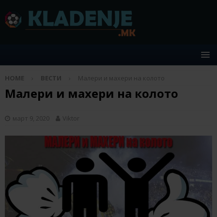
HOME
ВЕСТИ
Малери и махери на колото
Малери и махери на колото
март 9, 2020
Viktor