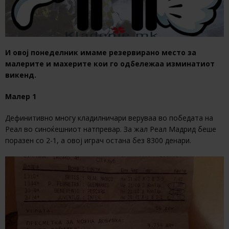
И овој понеделник имаме резервирано место за
малерите и махерите кои го одбележаа изминатиот
викенд.
Малер 1
Дефинитивно многу кладилничари веруваа во победата на
Реал во синоќешниот натпревар. За жал Реал Мадрид беше
поразен со 2-1, а овој играч остана без 8300 денари.