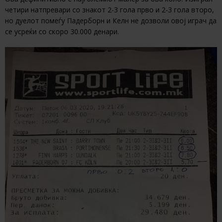
четири натпревари со знакот 2-3 гола прво и 2-3 гола второ,
но дуелот помеѓу Падерборн и Келн не дозволи овој играч да
се усреќи со скоро 30.000 денари.