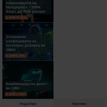
завршницата од
Мундијалот – 100%
бонус до 7500 денари
ЈУЛИ 15, 2026
Зголемени
коефициенти за
поголема добивка во
20Bet
ЈУЛИ 8, 2026
Комбинација на денот
во 22Bit
ЈУЛИ 1, 2026
Најдобри
Најнови