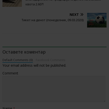
квота 2.60?!
NEXT
Тикет на денот (понеделник, 09.03.2020)
BE THE FIRST TO COMMENT
Оставете коментар
Default Comments (0)
Facebook Comments
Your email address will not be published.
Comment
Name
*