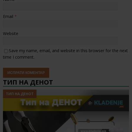
Email
*
Website
Save my name, email, and website in this browser for the next
time I comment.
ТИП НА ДЕНОТ
ТИП НА ДЕНОТ