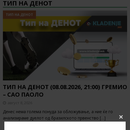
ТИП НА ДЕНОТ
ТИП НА ДЕНОТ
ТИП НА ДЕНОТ (08.08.2026, 21:00) ГРЕМИО
– САО ПАОЛО
август 8, 2026
Денес нема голема понуда за обложување, а ние ќе го
анализираме дуелот од бразилското првенство
[…]
Clos
this
modu