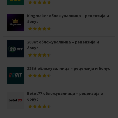
Kingmaker обложувалница – рецензија и
бонус
20Bet обложувалница – рецензија и
бонус
22Bit обложувалница – рецензија и бонус
Betet77 обложувалница – рецензија и
бонус