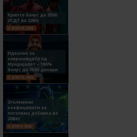
Крипто бонус до 3500
УСДТ во 22Bit
ЈУЛИ 29, 2026
Идеално за
завршницата од
Мундијалот – 100%
бонус до 7500 денари
ЈУЛИ 15, 2026
Зголемени
коефициенти за
поголема добивка во
20Bet
ЈУЛИ 8, 2026