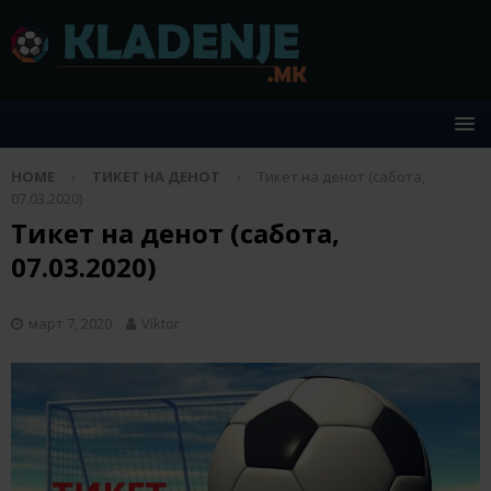
HOME
ТИКЕТ НА ДЕНОТ
Тикет на денот (сабота,
07.03.2020)
Тикет на денот (сабота,
07.03.2020)
март 7, 2020
Viktor