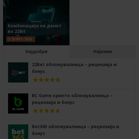
Комбинација на денот
во 22Bit
ЈУЛИ 1, 2026
Најдобри
Најнови
22Bet обложувалница – рецензија и
бонус
BC Game крипто обложувалница –
рецензија и бонус
Bet365 обложувалница – рецензија и
бонус