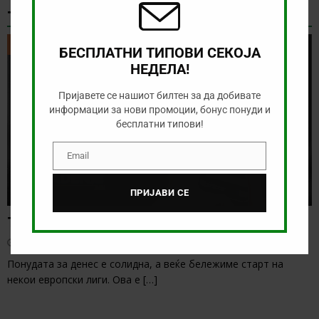
ТИКЕТ НА ДЕНОТ
ТИКЕТ НА ДЕНОТ
БЕСПЛАТНИ ТИПОВИ СЕКОЈА
НЕДЕЛА!
Пријавете се нашиот билтен за да добивате
информации за нови промоции, бонус понуди и
бесплатни типови!
Email
Email
ПРИЈАВИ СЕ
Тикет на денот (сабота, 08.08.2026)
август 8, 2026
Понудата за денес е солидна, а веќе бележиме старт на
некои европски лиги. Ова е
[…]