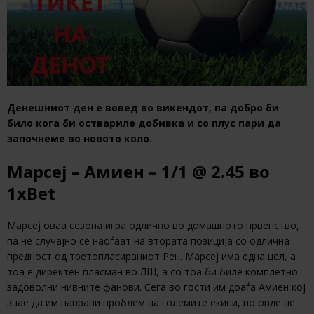
Денешниот ден е вовед во викендот, па добро би
било кога би оствариле добивка и со плус пари да
започнеме во новото коло.
Марсеј – Амиен – 1/1 @ 2.45 во
1xBet
Марсеј оваа сезона игра одлично во домашното првенство,
па не случајно се наоѓаат на втората позиција со одлична
предност од третопласираниот Рен. Марсеј има една цел, а
тоа е директен пласман во ЛШ, а со тоа би биле комплетно
задоволни нивните фанови. Сега во гости им доаѓа Амиен кој
знае да им направи проблем на големите екипи, но овде не