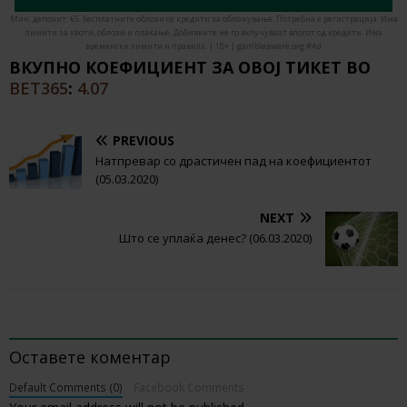
Мин. депозит: €5. Бесплатните облози се кредити за обложување. Потребна е регистрација. Има
лимити за квоти, облози и плаќање. Добивките не го вклучуваат влогот од кредити. Има
временски лимити и правила. | 18+ | gambleaware.org #Ad
ВКУПНО КОЕФИЦИЕНТ ЗА ОВОЈ ТИКЕТ ВО
BET365
:
4.07
PREVIOUS
Натпревар со драстичен пад на коефициентот
(05.03.2020)
NEXT
Што се уплаќа денес? (06.03.2020)
BE THE FIRST TO COMMENT
Оставете коментар
Default Comments (0)
Facebook Comments