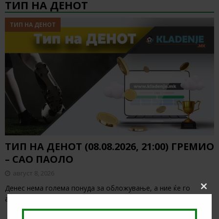
ТИП НА ДЕНОТ
ТИП НА ДЕНОТ
ТИП НА ДЕНОТ (08.08.2026, 21:00) ГРЕМИО
– САО ПАОЛО
август 8, 2026
Денес нема голема понуда за обложување, а ние ќе го
Clos
анализираме дуелот од бразилското првенство
[…]
this
modu