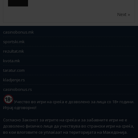
Next »
casinobonus.mk
sportski.mk
rezultat.mk
kvota.mk
taratur.com
kladjenje.rs
casinobonus.rs
Учество во игри на среќа е дозволено за лица со 18+ години.
Играј одговорно!
Согласно Законот за игрите на среќа и за забавните игри не е
дозволено физичко лице да учествува во странски игри на среќа,
во кои влоговите се уплаќаат на територијата на Македонија.