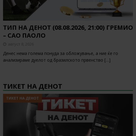
ТИП НА ДЕНОТ (08.08.2026, 21:00) ГРЕМИО
– САО ПАОЛО
август 8, 2026
Денес нема голема понуда за обложување, а ние ќе го
анализираме дуелот од бразилското првенство
[…]
ТИКЕТ НА ДЕНОТ
ТИКЕТ НА ДЕНОТ