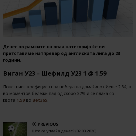
Денес во рамките на оваа категорија ќе ви
претставиме натпревар од
англиската лига до 23
години.
Виган У23 – Шефилд У23 1
@ 1.59
Почетниот коефициент за победа на домаќинот беше 2.34, а
во моментов бележи пад од скоро 32% и се плаќа со
квота
1.59
во
Bet365
.
PREVIOUS
Што се уплаќа денес? (02.03.2020)