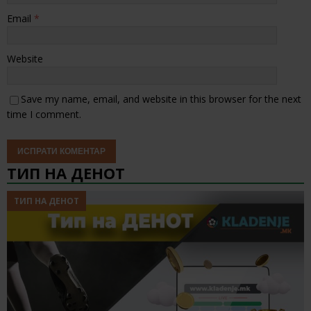
Email
*
Website
Save my name, email, and website in this browser for the next
time I comment.
ТИП НА ДЕНОТ
ТИП НА ДЕНОТ