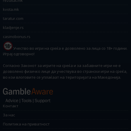
rezultat.mk
kvota.mk
taratur.com
kladjenje.rs
casinobonus.rs
Учество во игри на среќа е дозволено за лица со 18+ години.
Играј одговорно!
Согласно Законот за игрите на среќа и за забавните игри не е
дозволено физичко лице да учествува во странски игри на среќа,
во кои влоговите се уплаќаат на територијата на Македонија.
Контакт
За нас
Политика на приватност