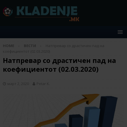
HOME
ВЕСТИ
Натпревар со драстичен пад на
коефициентот (02.03.2020)
Натпревар со драстичен пад на
коефициентот (02.03.2020)
март 2, 2020
Petar K.