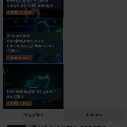
Мундијалот – 100%
бонус до 7500 денари
ЈУЛИ 15, 2026
Зголемени
коефициенти за
поголема добивка во
20Bet
ЈУЛИ 8, 2026
Комбинација на денот
во 22Bit
ЈУЛИ 1, 2026
Најдобри
Најнови
22Bet обложувалница – рецензија и