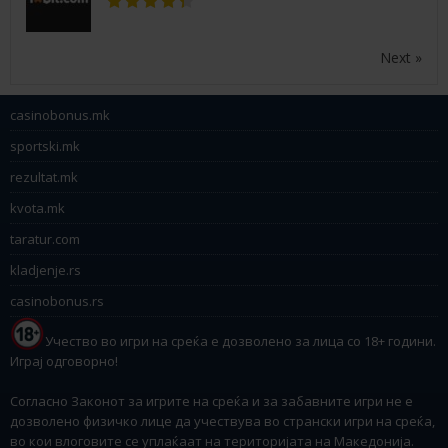
Next »
casinobonus.mk
sportski.mk
rezultat.mk
kvota.mk
taratur.com
kladjenje.rs
casinobonus.rs
Учество во игри на среќа е дозволено за лица со 18+ години.
Играј одговорно!
Согласно Законот за игрите на среќа и за забавните игри не е
дозволено физичко лице да учествува во странски игри на среќа,
во кои влоговите се уплаќаат на територијата на Македонија.