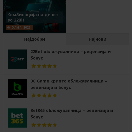
Комбинација на денот
во 22Bit
ЈУЛИ 1, 2026
Најдобри
Најнови
22Bet обложувалница – рецензија и
бонус
BC Game крипто обложувалница –
рецензија и бонус
Bet365 обложувалница – рецензија и
бонус