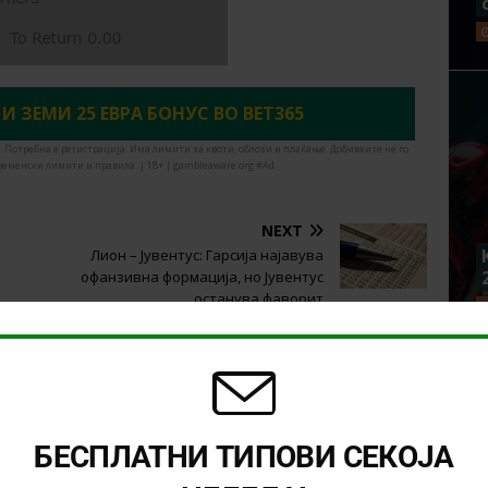
 И ЗЕМИ 25 ЕВРА БОНУС ВО BET365
. Потребна е регистрација. Има лимити за квоти, облози и плаќање. Добивките не го
ременски лимити и правила. | 18+ | gambleaware.org #Ad
NEXT
Лион – Јувентус: Гарсија најавува
офанзивна формација, но Јувентус
останува фаворит
БЕСПЛАТНИ ТИПОВИ СЕКОЈА