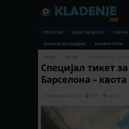
ПОЧЕТНА
ТИКЕТ НА ДЕНОТ
ТИП НА
БОНУСИ ЗА КЛАДЕЊЕ
КАЗИНО ИГРИ
HOME
ВЕСТИ
Специјал тикет за нат
Специјал тикет за
Барселона – квота
февруари 25, 2020
Viktor
Вести