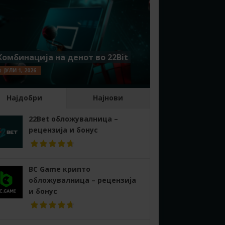
Комбинација на денот во 22Bit
ЈУЛИ 1, 2026
Најдобри
Најнови
22Bet обложувалница –
рецензија и бонус
BC Game крипто
обложувалница – рецензија
и бонус