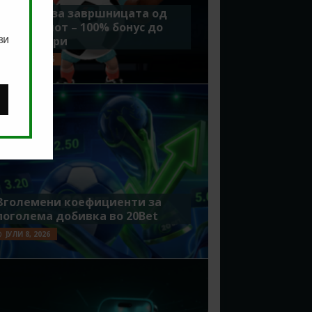
Идеално за завршницата од
Мундијалот – 100% бонус до
ви
7500 денари
ЈУЛИ 15, 2026
Зголемени коефициенти за
поголема добивка во 20Bet
ЈУЛИ 8, 2026