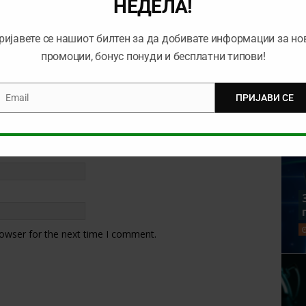
НЕДЕЛА!
ријавете се нашиот билтен за да добивате информации за но
промоции, бонус понуди и бесплатни типови!
Email
ПРИЈАВИ СЕ
mail
rowser for the next time I comment.