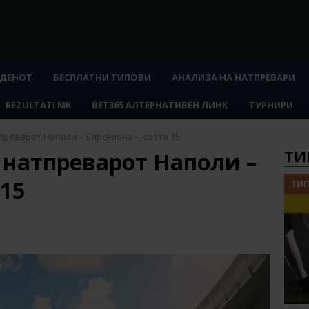
 ДЕНОТ
БЕСПЛАТНИ ТИПОВИ
АНАЛИЗА НА НАТПРЕВАРИ
REZULTATI MK
BET365 АЛТЕРНАТИВЕН ЛИНК
ТУРНИРИ
преварот Наполи – Барселона – квота 15
ТИ
 натпреварот Наполи –
 15
ТИП