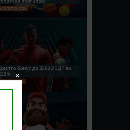
спортска прогноза!
АВГУСТ 5, 2026
Крипто бонус до 3500 УСДТ во
22Bit
Close
ЈУЛИ 29, 2026
this
module