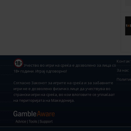
Контак
Учество во игри на среќа е дозволено за лица со
За нас
18+ години. Играј одговорно!
Полити
Согласно Законот за игрите на среќа и за забавните
игри не е дозволено физичко лице да учествува во
странски игри на среќа, во кои влоговите се уплаќаат
на територијата на Македонија.