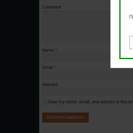
Comment
П
E
Name
*
Email
*
Website
Save my name, email, and website in this b