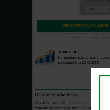
РЕГИСТРИРАЈ СЕ ДЕНЕС
Мин. депозит: €5. Бесплатните облози се кредити за обложување
вклучуваат влогот од кредити. Има в
PREVIOUS
Натпревар со драстичен пад на
коефициентот (25.02.2020)
BE THE FIRST TO COMMENT
Оставете коментар
Default Comments (0)
Facebook Comments
Your email address will not be published.