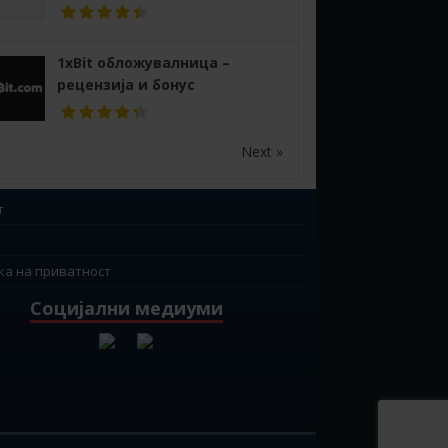
1xBit обложувалница –
рецензија и бонус
Next »
т
ка на приватност
Социјални медиуми