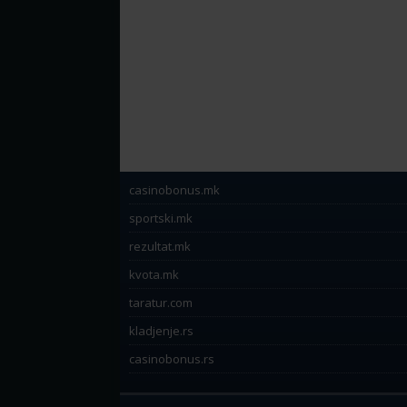
casinobonus.mk
sportski.mk
rezultat.mk
kvota.mk
taratur.com
kladjenje.rs
casinobonus.rs