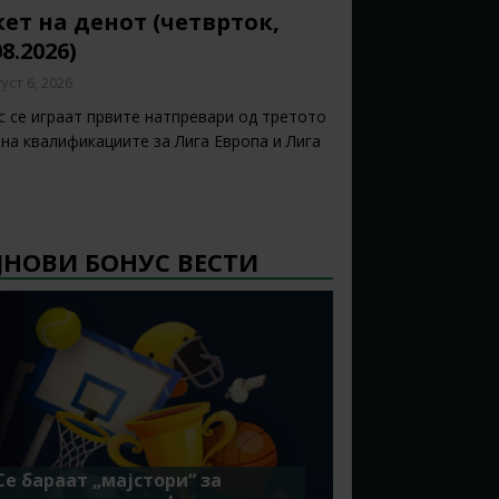
ет на денот (четврток,
08.2026)
уст 6, 2026
с се играат првите натпревари од третото
 на квалификациите за Лига Европа и Лига
ЈНОВИ БОНУС ВЕСТИ
Се бараат „мајстори“ за