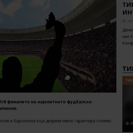
ТИП
ИН
авг
Дене
ние 
Конф
ТИ
ТИК
1/8 финалето на најелитното фудбалско
мпиони.
аполи и Барселона која дефинитивно гарантира големо