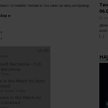
Тик
тикет со повеќе типови и тоа само за овој натпревар.
06.
бор е:
авг
Дене
коло
от
[…]
от
НА