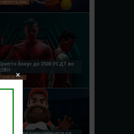
АВГУСТ 5, 2026
Крипто бонус до 3500 УСДТ во
22Bit
ЈУЛИ 29, 2026
Close
this
module
Идеално за завршницата од