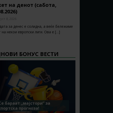
ет на денот (сабота,
08.2026)
уст 8, 2026
дата за денес е солидна, а веќе бележиме
т на некои европски лиги. Ова е
[…]
ЈНОВИ БОНУС ВЕСТИ
Се бараат „мајстори“ за
спортска прогноза!