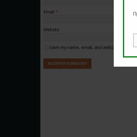
Email
*
П
Website
E
Save my name, email, and website in this b