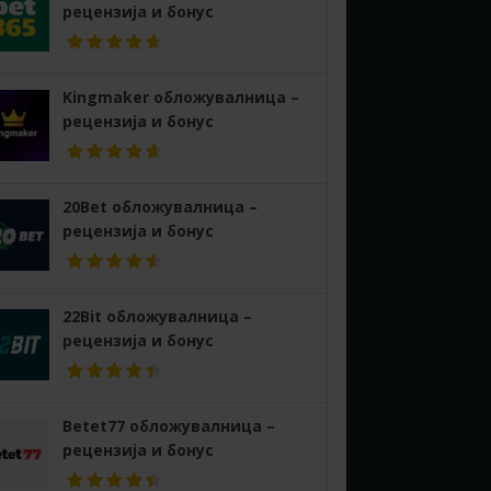
рецензија и бонус
Kingmaker обложувалница –
рецензија и бонус
20Bet обложувалница –
рецензија и бонус
22Bit обложувалница –
рецензија и бонус
Betet77 обложувалница –
рецензија и бонус