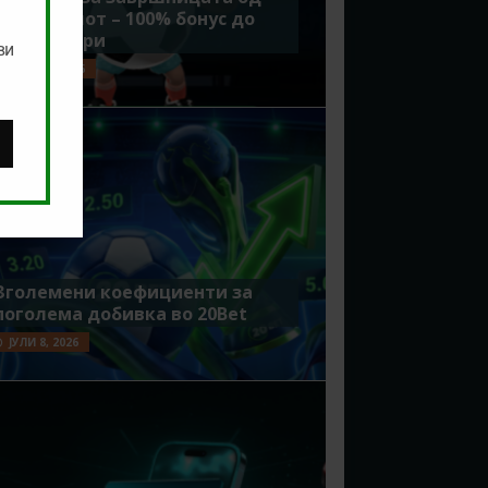
Мундијалот – 100% бонус до
7500 денари
ви
ЈУЛИ 15, 2026
Зголемени коефициенти за
поголема добивка во 20Bet
ЈУЛИ 8, 2026