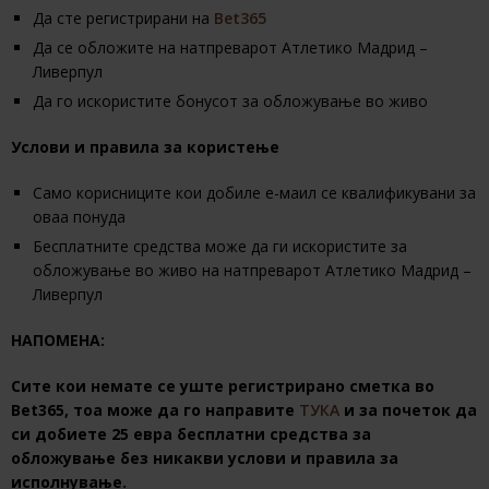
Да сте регистрирани на
Bet365
Да се обложите на натпреварот Атлетико Мадрид –
Ливерпул
Да го искористите бонусот за обложување во живо
Услови и правила за користење
Само корисниците кои добиле е-маил се квалификувани за
оваа понуда
Бесплатните средства може да ги искористите за
обложување во живо на натпреварот Атлетико Мадрид –
Ливерпул
НАПОМЕНА:
Сите кои немате се уште регистрирано сметка во
Bet365, тоа може да го направите
ТУКА
и за почеток да
си добиете 25 евра бесплатни средства за
обложување без никакви услови и правила за
исполнување.