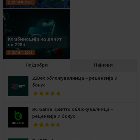
ЈУЛИ 8, 2026
Комбинација на денот
во 22Bit
ЈУЛИ 1, 2026
Најдобри
Најнови
22Bet обложувалница – рецензија и
бонус
BC Game крипто обложувалница –
рецензија и бонус