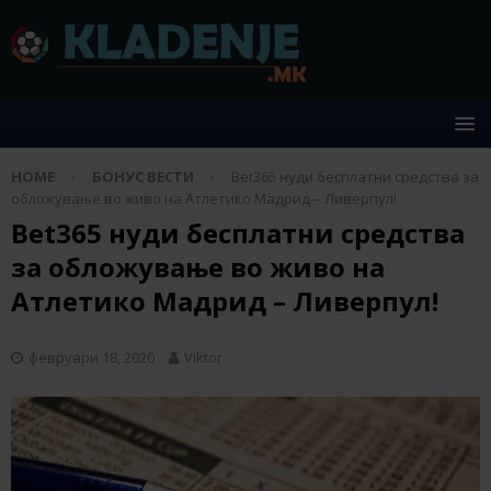
HOME
БОНУС ВЕСТИ
Bet365 нуди бесплатни средства за
обложување во живо на Атлетико Мадрид – Ливерпул!
Bet365 нуди бесплатни средства
за обложување во живо на
Атлетико Мадрид – Ливерпул!
февруари 18, 2020
Viktor