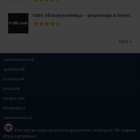
1xBit обложувалница – рецензија и бонус
Next »
casinobonus.mk
sportski.mk
rezultat.mk
kvota.mk
taratur.com
kladjenje.rs
casinobonus.rs
Учество во игри на среќа е дозволено за лица со 18+ години.
Играј одговорно!