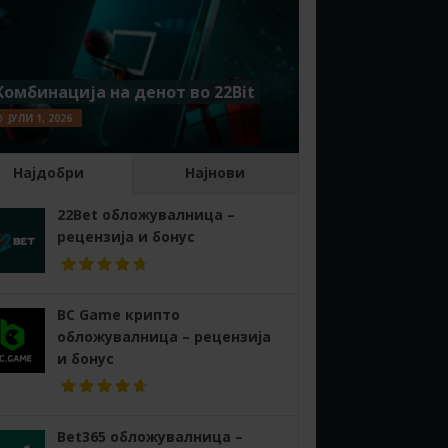
Комбинација на денот во 22Bit
ЈУЛИ 1, 2026
Најдобри
Најнови
22Bet обложувалница –
рецензија и бонус
BC Game крипто
обложувалница – рецензија
и бонус
Bet365 обложувалница –