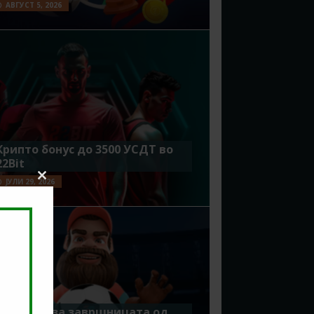
АВГУСТ 5, 2026
Крипто бонус до 3500 УСДТ во
22Bit
ЈУЛИ 29, 2026
Close
this
module
Идеално за завршницата од