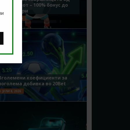
Мундијалот – 100% бонус до
7500 денари
ви
ЈУЛИ 15, 2026
Зголемени коефициенти за
поголема добивка во 20Bet
ЈУЛИ 8, 2026