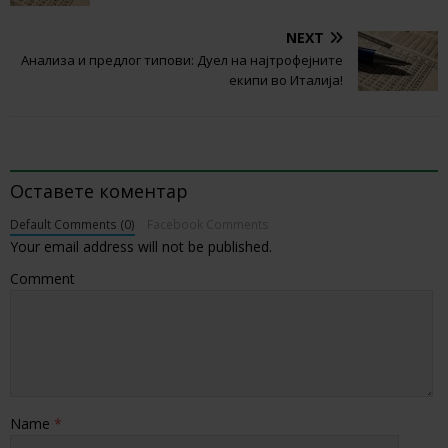
NEXT
Анализа и предлог типови: Дуел на најтрофејните
екипи во Италија!
BE THE FIRST TO COMMENT
Оставете коментар
Default Comments (0)
Facebook Comments
Your email address will not be published.
Comment
Name
*