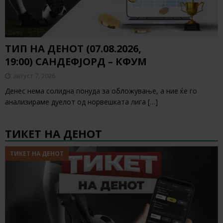
ТИП НА ДЕНОТ (07.08.2026,
19:00) САНДЕФЈОРД – КФУМ
август 7, 2026
Денес нема солидна понуда за обложување, а ние ќе го
анализираме дуелот од норвешката лига
[…]
ТИКЕТ НА ДЕНОТ
ТИКЕТ НА ДЕНОТ