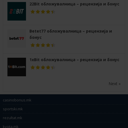
22Bit обложувалница – рецензија и бонус
Betet77 обложувалница – рецензија и
бонус
1xBit обложувалница – рецензија и бонус
Next »
casinobonus.mk
sportski.mk
rezultat.mk
kvota.mk