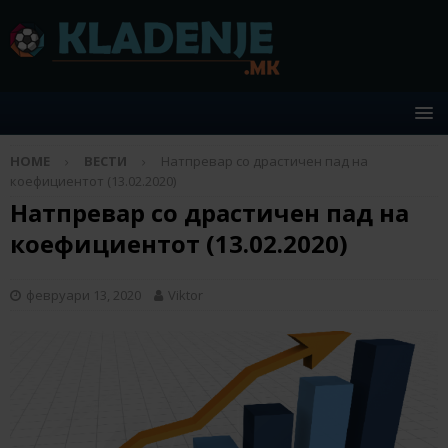
HOME
ВЕСТИ
Натпревар со драстичен пад на
коефициентот (13.02.2020)
Натпревар со драстичен пад на
коефициентот (13.02.2020)
февруари 13, 2020
Viktor