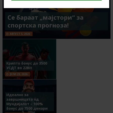
Се бараат „мајстори“ за
спортска прогноза!
АВГУСТ 5, 2026
Крипто бонус до 3500
УСДТ во 22Bit
ЈУЛИ 29, 2026
Идеално за
завршницата од
Мундијалот – 100%
бонус до 7500 денари