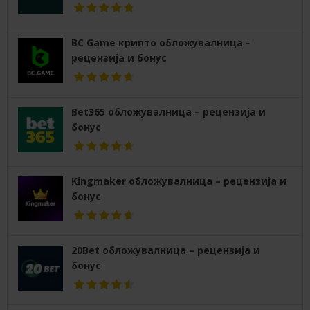
BC Game крипто обложувалница –
рецензија и бонус
Bet365 обложувалница – рецензија и
бонус
Kingmaker обложувалница – рецензија и
бонус
20Bet обложувалница – рецензија и
бонус