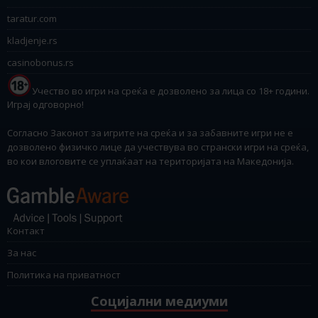
taratur.com
kladjenje.rs
casinobonus.rs
Учество во игри на среќа е дозволено за лица со 18+ години.
Играј одговорно!
Согласно Законот за игрите на среќа и за забавните игри не е
дозволено физичко лице да учествува во странски игри на среќа,
во кои влоговите се уплаќаат на територијата на Македонија.
Контакт
За нас
Политика на приватност
Социјални медиуми