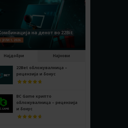
Комбинација на денот во 22Bit
ЈУЛИ 1, 2026
Најдобри
Најнови
22Bet обложувалница –
рецензија и бонус
BC Game крипто
обложувалница – рецензија
и бонус