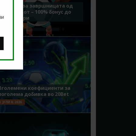
Идеално за завршницата од
Мундијалот – 100% бонус до
ви
7500 денари
ЈУЛИ 15, 2026
Зголемени коефициенти за
поголема добивка во 20Bet
ЈУЛИ 8, 2026