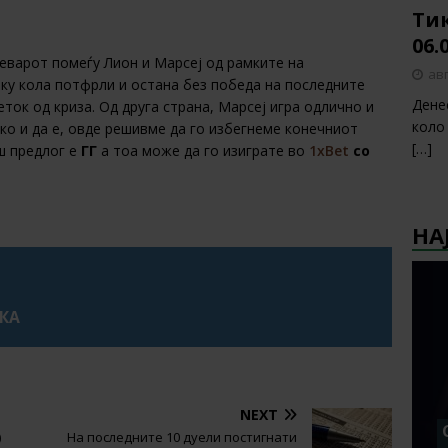
Тик
06.
еварот помеѓу Лион и Марсеј од рамките на
авг
ку кола потфрли и остана без победа на последните
Дене
еток од криза. Од друга страна, Марсеј игра одлично и
коло
ко и да е, овде решивме да го избегнеме конечниот
[…]
аш предлог е
ГГ
а тоа може да го изиграте во
1xBet
со
НА
УКА
NEXT
)
На последните 10 дуели постигнати