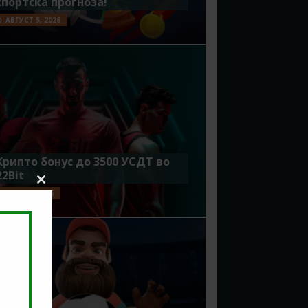
спортска прогноза!
АВГУСТ 5, 2026
Крипто бонус до 3500 УСДТ во
22Bit
Close
ЈУЛИ 29, 2026
this
module