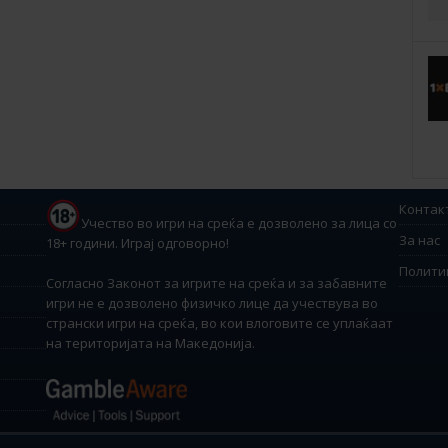
Контак
Учество во игри на среќа е дозволено за лица со
За нас
18+ години. Играј одговорно!
Полити
Согласно Законот за игрите на среќа и за забавните
игри не е дозволено физичко лице да учествува во
странски игри на среќа, во кои влоговите се уплаќаат
на територијата на Македонија.