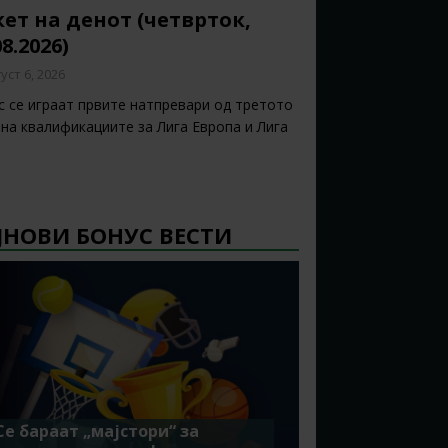
ет на денот (четврток,
08.2026)
уст 6, 2026
с се играат првите натпревари од третото
 на квалификациите за Лига Европа и Лига
ЈНОВИ БОНУС ВЕСТИ
Се бараат „мајстори“ за