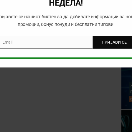
НЕДЕЛА!
ријавете се нашиот билтен за да добивате информации за но
rowser for the next time I comment.
промоции, бонус понуди и бесплатни типови!
Email
ПРИЈАВИ СЕ
mail