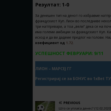
Резултат: 1-0
За денешен тип на денот го избравме натпр
францускиот Куп. Лион во последниве некол
три натпревари, а тоа „вели“ дека се на поч
има големи амбиции за францускиот Куп. Ка
исход и да ви дадеме предлог на голови. Н
коефициент од
1.72
.
УСПЕШНОСТ ФЕВРУАРИ: 9/11
ЛИОН – МАРСЕЈ ГГ
Регистрирај се за БОНУС во 1xBet Т
PREVIOUS
Што се уплаќа денес? (12.02.2020