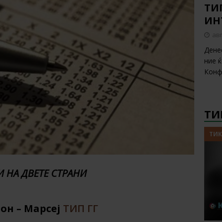
ТИП
ИН
авг
Дене
ние 
Конф
ТИ
ТИК
 НА ДВЕТЕ СТРАНИ
ион – Марсеј
ТИП ГГ