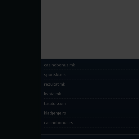
casinobonus.mk
sportski.mk
rezultat.mk
kvota.mk
taratur.com
kladjenje.rs
casinobonus.rs