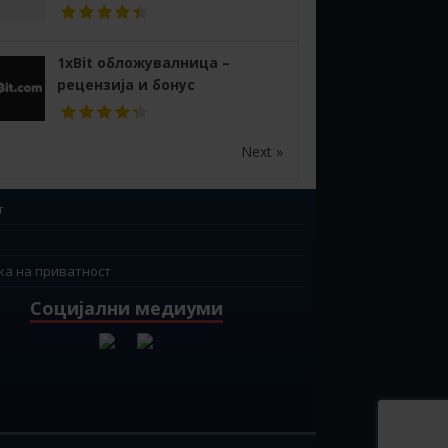
1xBit обложувалница –
рецензија и бонус
Next »
т
ка на приватност
Социјални медиуми