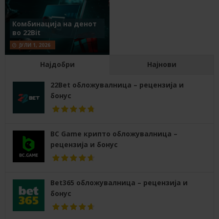
Комбинација на денот
во 22Bit
ЈУЛИ 1, 2026
Најдобри
Најнови
22Bet обложувалница – рецензија и
бонус
BC Game крипто обложувалница –
рецензија и бонус
Bet365 обложувалница – рецензија и
бонус