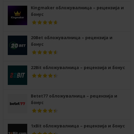
Kingmaker обложувалница – рецензија и
бонус
20Bet обложувалница – рецензија и
бонус
22Bit обложувалница – рецензија и бонус
Betet77 обложувалница – рецензија и
бонус
1xBit обложувалница – рецензија и бонус