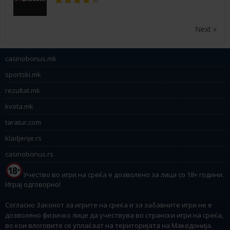
Next »
casinobonus.mk
sportski.mk
rezultat.mk
kvota.mk
taratur.com
kladjenje.rs
casinobonus.rs
Учество во игри на среќа е дозволено за лица со 18+ години.
Играј одговорно!
Согласно Законот за игрите на среќа и за забавните игри не е
дозволено физичко лице да учествува во странски игри на среќа,
во кои влоговите се уплаќаат на територијата на Македонија.