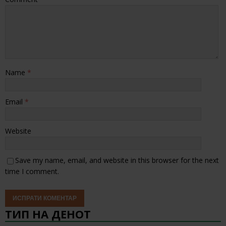
Name
*
Email
*
Website
Save my name, email, and website in this browser for the next
time I comment.
ТИП НА ДЕНОТ