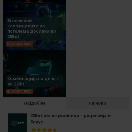
Зголемени
коефициенти за
поголема добивка во
20Bet
ЈУЛИ 8, 2026
Комбинација на денот
во 22Bit
ЈУЛИ 1, 2026
Најдобри
Најнови
22Bet обложувалница – рецензија и
бонус