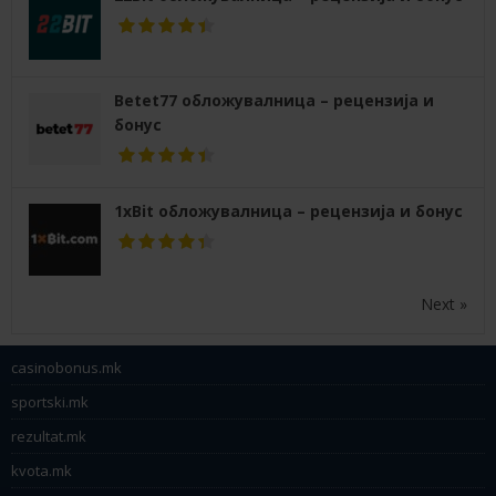
Betet77 обложувалница – рецензија и
бонус
1xBit обложувалница – рецензија и бонус
Next »
casinobonus.mk
sportski.mk
rezultat.mk
kvota.mk