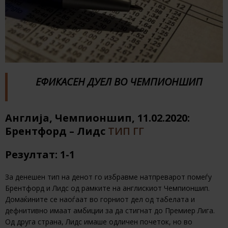
ЕФИКАСЕН ДУЕЛ ВО ЧЕМПИОНШИП
Англија, Чемпионшип, 11.02.2020:
Брентфорд – Лидс
ТИП ГГ
Резултат: 1-1
За денешен тип на денот го избравме натпреварот помеѓу
Брентфорд и Лидс од рамките на англискиот Чемпионшип.
Домаќините се наоѓаат во горниот дел од табелата и
дефнитивно имаат амбиции за да стигнат до Премиер Лига.
Од друга страна, Лидс имаше одличен почеток, но во