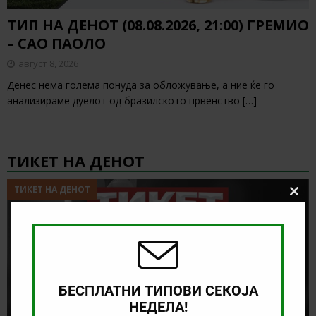
ТИП НА ДЕНОТ (08.08.2026, 21:00) ГРЕМИО
– САО ПАОЛО
август 8, 2026
Денес нема голема понуда за обложување, а ние ќе го
анализираме дуелот од бразилското првенство
[…]
ТИКЕТ НА ДЕНОТ
ТИКЕТ НА ДЕНОТ
Clos
this
modu
БЕСПЛАТНИ ТИПОВИ СЕКОЈА
НЕДЕЛА!