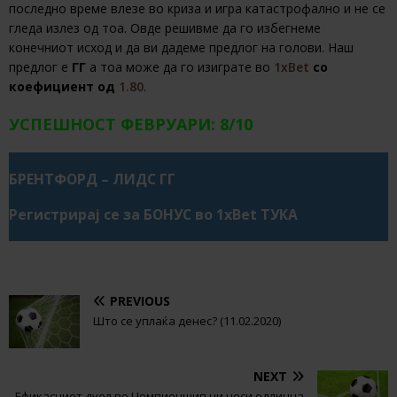
последно време влезе во криза и игра катастрофално и не се
гледа излез од тоа. Овде решивме да го избегнеме
конечниот исход и да ви дадеме предлог на голови. Наш
предлог е
ГГ
а тоа може да го изиграте во
1xBet
со
коефициент од
1.80
.
УСПЕШНОСТ ФЕВРУАРИ: 8/10
БРЕНТФОРД – ЛИДС ГГ
Регистрирај се за БОНУС во 1xBet ТУКА
PREVIOUS
Што се уплаќа денес? (11.02.2020)
NEXT
Ефикасниот дуел во Чемпионшип ни носи одлична