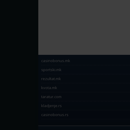
casinobonus.mk
sportski.mk
rezultat.mk
kvota.mk
taratur.com
kladjenje.rs
casinobonus.rs