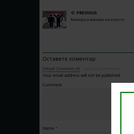
PREVIOUS
Малери и махери на колото
BE THE FIRST TO COMMENT
Оставете коментар
Default Comments (0)
Facebook Comments
Your email address will not be published.
Comment
Name
*