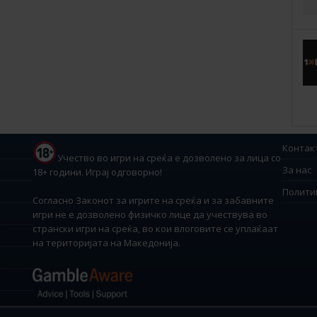
Контак
Учество во игри на среќа е дозволено за лица со
За нас
18+ години. Играј одговорно!
Полити
Согласно Законот за игрите на среќа и за забавните
игри не е дозволено физичко лице да учествува во
странски игри на среќа, во кои влоговите се уплаќаат
на територијата на Македонија.