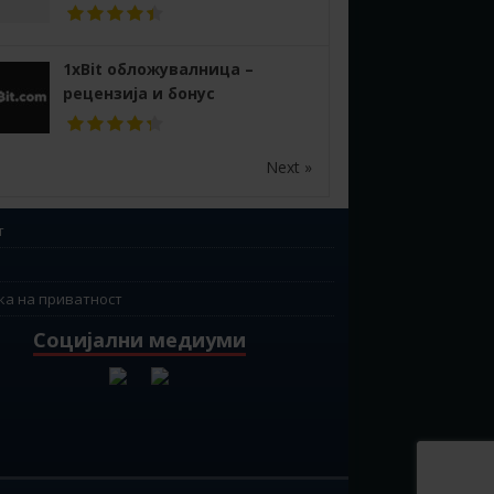
1xBit обложувалница –
рецензија и бонус
Next »
т
ка на приватност
Социјални медиуми