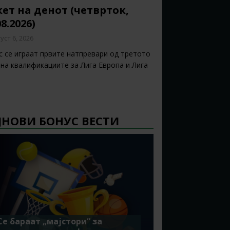
ет на денот (четврток,
08.2026)
уст 6, 2026
с се играат првите натпревари од третото
 на квалификациите за Лига Европа и Лига
ЈНОВИ БОНУС ВЕСТИ
Се бараат „мајстори“ за