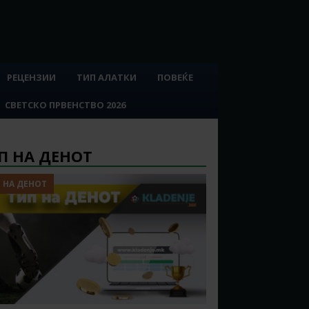
РЕЦЕНЗИИ
ТИП АЛАТКИ
ПОВЕЌЕ
СВЕТСКО ПРВЕНСТВО 2026
П НА ДЕНОТ
 НА ДЕНОТ