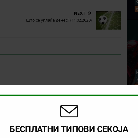
NEXT
Што се уплаќа денес? (11.02.2020)
БЕСПЛАТНИ ТИПОВИ СЕКОЈА