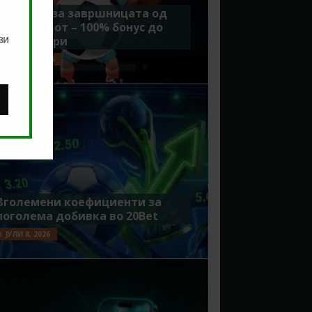
Идеално за завршницата од
Мундијалот – 100% бонус до
ви
7500 денари
ЈУЛИ 15, 2026
Зголемени коефициенти за
поголема добивка во 20Bet
ЈУЛИ 8, 2026