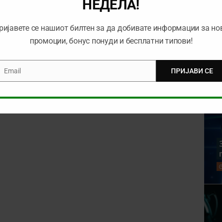
НЕДЕЛА!
ријавете се нашиот билтен за да добивате информации за но
промоции, бонус понуди и бесплатни типови!
Email
ПРИЈАВИ СЕ
mail
rowser for the next time I comment.