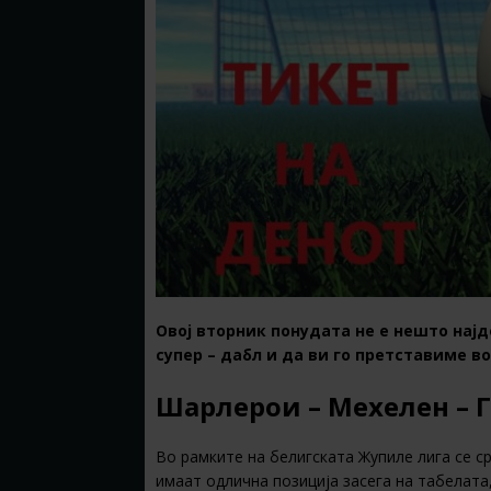
Овој вторник понудата не е нешто најд
супер – дабл и да ви го претставиме в
Шарлерои – Мехелен – ГГ
Во рамките на белигската Жупиле лига се с
имаат одлична позиција засега на табелата