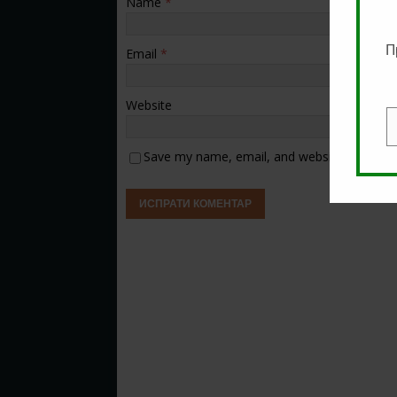
Name
*
П
Email
*
Website
E
Save my name, email, and website in this b