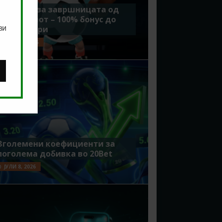
Идеално за завршницата од
Мундијалот – 100% бонус до
ви
7500 денари
ЈУЛИ 15, 2026
Зголемени коефициенти за
поголема добивка во 20Bet
ЈУЛИ 8, 2026