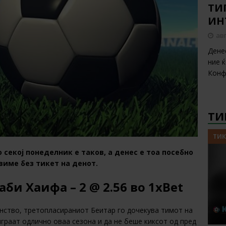
ТИП
ИН
авг
Дене
ние 
Конф
ТИ
ТИК
 секој понеделник е таков, а денес е тоа посебно
виме без тикет на денот.
аби Хаифа – 2
@ 2.56
во
1xBet
нство, третопласираниот Беитар го дочекува тимот на
граат одлично оваа сезона и да не беше киксот од пред