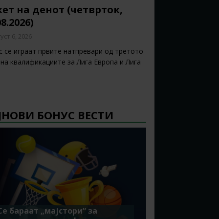
ет на денот (четврток,
08.2026)
уст 6, 2026
с се играат првите натпревари од третото
 на квалификациите за Лига Европа и Лига
ЈНОВИ БОНУС ВЕСТИ
Се бараат „мајстори“ за