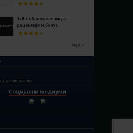
1xBit обложувалница –
рецензија и бонус
Next »
т
ка на приватност
Социјални медиуми