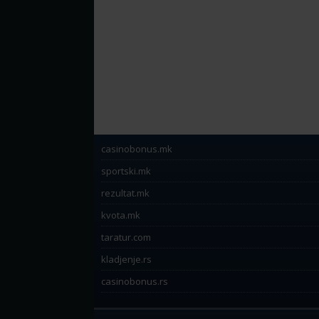
casinobonus.mk
sportski.mk
rezultat.mk
kvota.mk
taratur.com
kladjenje.rs
casinobonus.rs