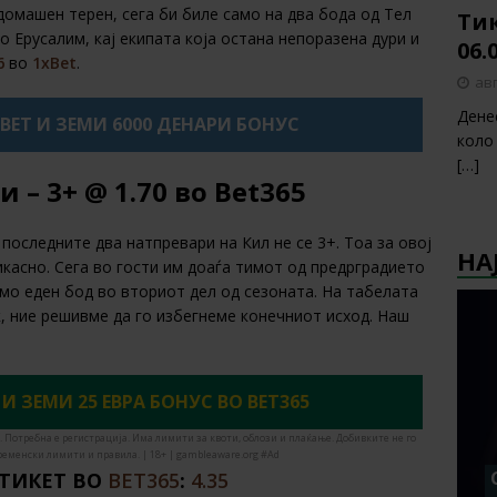
домашен терен, сега би биле само на два бода од Тел
Тик
 Ерусалим, кај екипата која остана непоразена дури и
06.
6
во
1xBet
.
авг
Дене
XBET И ЗЕМИ 6000 ДЕНАРИ БОНУС
коло
[…]
и – 3+
@ 1.70
во
Bet365
последните два натпревари на Кил не се 3+. Тоа за овој
НА
икасно. Сега во гости им доаѓа тимот од предрградието
амо еден бод во вториот дел од сезоната. На табелата
, ние решивме да го избегнеме конечниот исход. Наш
 И ЗЕМИ 25 ЕВРА БОНУС ВО BET365
. Потребна е регистрација. Има лимити за квоти, облози и плаќање. Добивките не го
ременски лимити и правила. | 18+ | gambleaware.org #Ad
 ТИКЕТ ВО
BET365
:
4.35