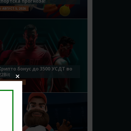
спортска прогноза!
АВГУСТ 5, 2026
Крипто бонус до 3500 УСДТ во
22Bit
Close
ЈУЛИ 29, 2026
this
module