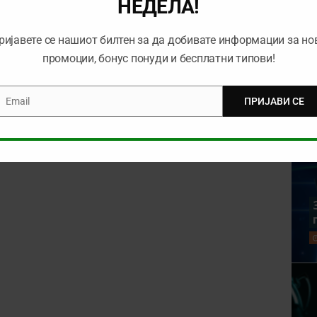
НЕДЕЛА!
ријавете се нашиот билтен за да добивате информации за но
промоции, бонус понуди и бесплатни типови!
Email
ПРИЈАВИ СЕ
mail
rowser for the next time I comment.