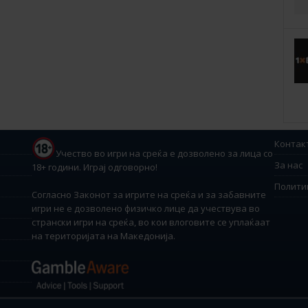
Контак
Учество во игри на среќа е дозволено за лица со
За нас
18+ години. Играј одговорно!
Полити
Согласно Законот за игрите на среќа и за забавните
игри не е дозволено физичко лице да учествува во
странски игри на среќа, во кои влоговите се уплаќаат
на територијата на Македонија.