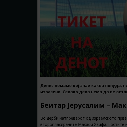
Денес немаме кој знае каква понуда, но
изразено. Секако дека нема да ве оста
Беитар Јерусалим – Мак
Во дерби натпреварот од израелското прве
второпласираните Макаби Хаифа. Гостите и