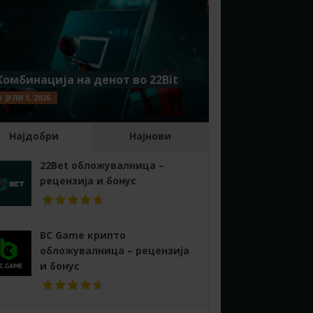
Комбинација на денот во 22Bit
ЈУЛИ 1, 2026
Најдобри
Најнови
22Bet обложувалница –
рецензија и бонус
BC Game крипто
обложувалница – рецензија
и бонус