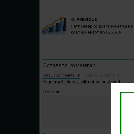
PREVIOUS
Натпревар со драстичен пад на
коефициентот (09.02.2020)
BE THE FIRST TO COMMENT
Оставете коментар
Default Comments (0)
Facebook Comments
Your email address will not be published.
Comment