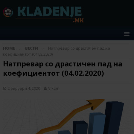
HOME
ВЕСТИ
Натпревар со драстичен пад на
коефициентот (04.02.2020)
Натпревар со драстичен пад на
коефициентот (04.02.2020)
февруари 4, 2020
Viktor