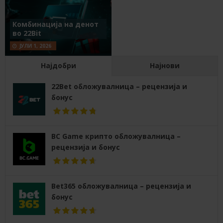
Комбинација на денот
во 22Bit
ЈУЛИ 1, 2026
Најдобри
Најнови
22Bet обложувалница – рецензија и
бонус
BC Game крипто обложувалница –
рецензија и бонус
Bet365 обложувалница – рецензија и
бонус