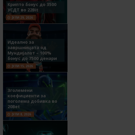
Крипто бонус до 3500
УСДТ во 22Bit
ЈУЛИ 29, 2026
Идеално за
завршницата од
Мундијалот – 100%
бонус до 7500 денари
ЈУЛИ 15, 2026
Зголемени
коефициенти за
поголема добивка во
20Bet
ЈУЛИ 8, 2026