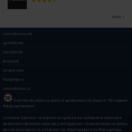
Next »
casinobonus.mk
sportski.mk
rezultat.mk
kvota.mk
taratur.com
kladjenje.rs
casinobonus.rs
Учество во игри на среќа е дозволено за лица со 18+ години.
Играј одговорно!
Согласно Законот за игрите на среќа и за забавните игри не е
дозволено физичко лице да учествува во странски игри на среќа,
во кои влоговите се уплаќаат на територијата на Македонија.