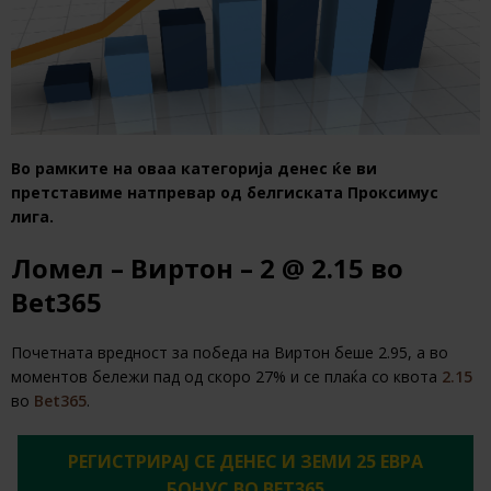
Во рамките на оваа категорија денес ќе ви
претставиме натпревар од белгиската Проксимус
лига.
Ломел – Виртон – 2 @ 2.15 во
Bet365
Почетната вредност за победа на Виртон беше 2.95, а во
моментов бележи пад од скоро 27% и се плаќа со квота
2.15
во
Bet365
.
РЕГИСТРИРАЈ СЕ ДЕНЕС И ЗЕМИ 25 ЕВРА
БОНУС ВО BET365