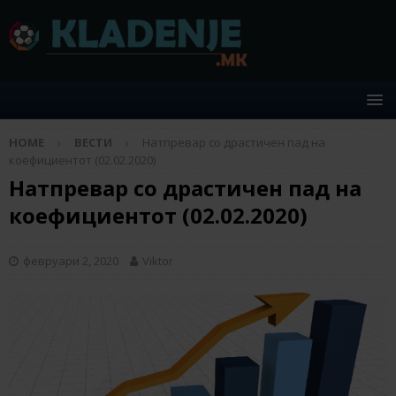
HOME
ВЕСТИ
Натпревар со драстичен пад на
коефициентот (02.02.2020)
Натпревар со драстичен пад на
коефициентот (02.02.2020)
февруари 2, 2020
Viktor