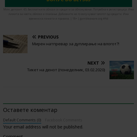
Мин. депозит: €5. Бесплатните облози се кредити за обложување. Потребна е регистрација. Има
лимити за квоти, облози и плаќање. Добивките не го вклучуваат влогот од кредити. Има
временски лимити и правила. | 18+ | gambleaware.org #Ad
PREVIOUS
Мирен натпревар за дуплирање на влогот?!
NEXT
Тикет на денот (понеделник, 03.02.2020)
BE THE FIRST TO COMMENT
Оставете коментар
Default Comments (0)
Facebook Comments
Your email address will not be published.
Comment