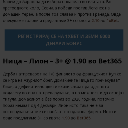
барем до бараж за да изборат пласман во елитата. Во
претходното коло, Севиља победи против Леганес на
домашен терен, а после тоа славеа и против Гранада. Овде
очекуваме голови и предлагаме 3+ со квота
2.10
во
1xBet
.
РЕГИСТРИРАЈ СЕ НА 1XBET И ЗЕМИ 6000
ДЕНАРИ БОНУС
Ница – Лион – 3+
@ 1.90
во
Bet365
Дерби натпреварот на 1/8 финалето од францускиот Куп ќе
се игра на Азурниот брег. Домаќините Ница го пречекуваат
Лион, а дефинитивно двете екипи сакаат да одат што
подалеку во ова натпреварување, а по можност и да освојат
титула. Домаќинот е без пораз во 2020 година, поточно
пораз немаат од 4 декмври. Лион исто така не е за
потценување и тие се наоѓаат во одлична форма. Исто и
овде предлагаме 3+ со квота
1.90
во
Bet365
.