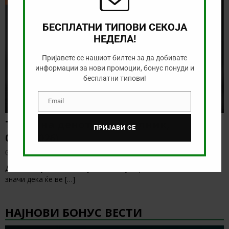
БЕСПЛАТНИ ТИПОВИ СЕКОЈА
НЕДЕЛА!
Пријавете се нашиот билтен за да добивате
информации за нови промоции, бонус понуди и
бесплатни типови!
Email
Email
Тикет на денот (понеделник,
ПРИЈАВИ СЕ
03.08.2026)
август 3, 2026
Денес понудата не е кој знае колку атрактивна, но тоа не
значи дека ќе ве
[…]
НАЈНОВИ БОНУС ВЕСТИ