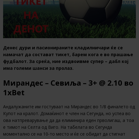
Денес дури и пасионираните кладилничари ќе се
намачат да состават тикет, барем кога е во прашање
фудбалот. За среќа, ние издвоивме супер – дабл кој
има големи шанси за пролаз.
Мирандес – Севиља – 3+
@ 2.10
во
1xBet
Андалужаните им гостуваат на Мирандес во 1/8 финалето од
Купот на кралот. Домаќинот е член на Сегунда, но успеа во
ова натпреварување да да елиминира еден прволигаш, а тоа
е тимот на Селта од Виго. На табелата во Сегунда
моментално се на 10-то место и ќе се обидат да стигнат