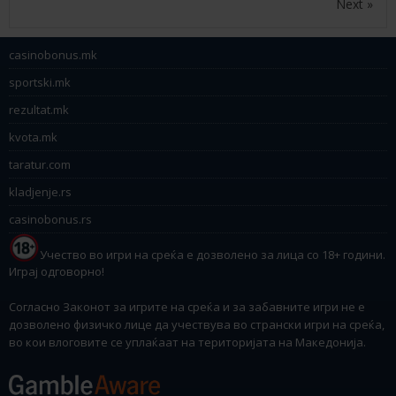
Next »
casinobonus.mk
sportski.mk
rezultat.mk
kvota.mk
taratur.com
kladjenje.rs
casinobonus.rs
Учество во игри на среќа е дозволено за лица со 18+ години.
Играј одговорно!
Согласно Законот за игрите на среќа и за забавните игри не е
дозволено физичко лице да учествува во странски игри на среќа,
во кои влоговите се уплаќаат на територијата на Македонија.