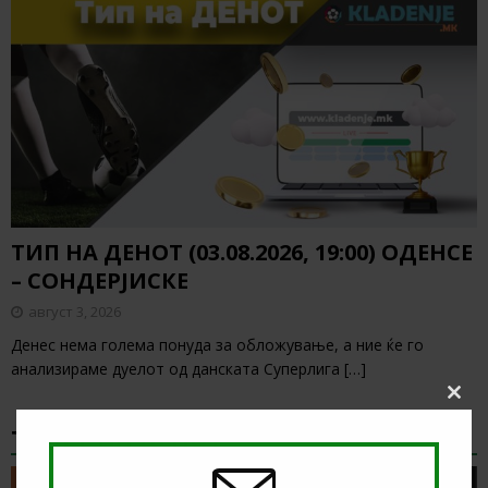
ТИП НА ДЕНОТ (03.08.2026, 19:00) ОДЕНСЕ
– СОНДЕРЈИСКЕ
август 3, 2026
Денес нема голема понуда за обложување, а ние ќе го
анализираме дуелот од данската Суперлига
[…]
Clos
this
ТИКЕТ НА ДЕНОТ
modu
ТИКЕТ НА ДЕНОТ