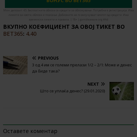
БОНУС ВО BET365
Мин. депозит: €5. Бесплатните облози се кредити за обложување. Потребна е регистрација. Има
лимити за квоти, облози и плаќање. Добивките не го вклучуваат влогот од кредити. Има
временски лимити и правила. | 18+ | gambleaware.org #Ad
ВКУПНО КОЕФИЦИЕНТ ЗА ОВОЈ ТИКЕТ ВО
BET365
:
4.40
PREVIOUS
3 од 4 им се големи прелази 1/2 – 2/1: Може и денес
да биде така?
NEXT
Што се уплаќа денес? (29.01.2020)
BE THE FIRST TO COMMENT
Оставете коментар