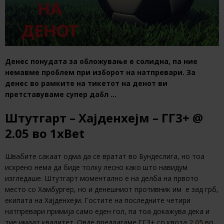
Денес понудата за обложување е солидна, па ние
немавме проблем при изборот на натпревари. За
денес во рамките на тикетот на денот ви
претставуваме супер дабл …
Штутгарт – Хајденхејм – ГГ3+ @
2.05 во 1xBet
Швабите сакаат одма да се вратат во Бундеслига, но тоа
искрено нема да биде толку лесно како што навидум
изгледаше. Штутгарт моментално е на делба на првото
место со Хамбургер, но и денешниот противник им е зад грб,
екипата на Хајденхејм. Гостите на последните четири
натпревари примија само еден гол, па тоа докажува дека и
тие имаат квалитет. Овде предлагаме ГГ3+ со квота
2.05
во