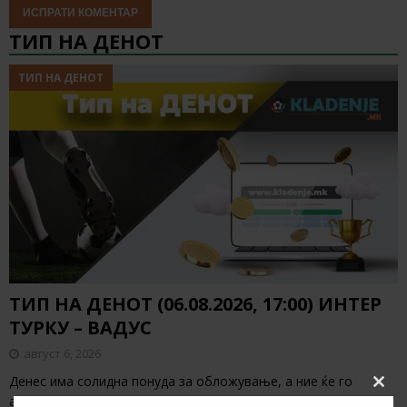
ТИП НА ДЕНОТ
ТИП НА ДЕНОТ
ТИП НА ДЕНОТ (06.08.2026, 17:00) ИНТЕР
ТУРКУ – ВАДУС
август 6, 2026
Денес има солидна понуда за обложување, а ние ќе го
Clos
анализираме дуелот од Конференциската лига
[…]
this