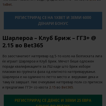
1xBet
.
РЕГИСТРИРАЈ СЕ НА 1XBET И ЗЕМИ 6000
ДЕНАРИ БОНУС
Шарлероа – Клуб Бриж – ГГ3+ @
2.15 во Bet365
Во заостанатиот натпревар од 5-то коло на белгиската лига
ќе играат Шарлероа и Клуб Бриж. Мечот беше одложен
поради квалификациите за ЛШ каде што Бриж избори
пласман во групната фаза од елитното натпреварување.
Шарлероа е на одличното петто место и веруваме дека и
таму ќе завршат. Ние очекуваме натпревар полн со притисок
и предлагаме ГГ3+ со квота
2.15
во
Bet365
.
РЕГИСТРИРАЈ СЕ ДЕНЕС И ЗЕМИ 25 ЕВРА