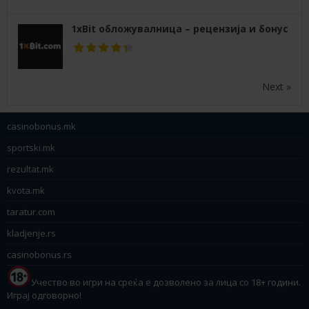
1xBit обложувалница – рецензија и бонус
Next »
casinobonus.mk
sportski.mk
rezultat.mk
kvota.mk
taratur.com
kladjenje.rs
casinobonus.rs
Учество во игри на среќа е дозволено за лица со 18+ години.
Играј одговорно!