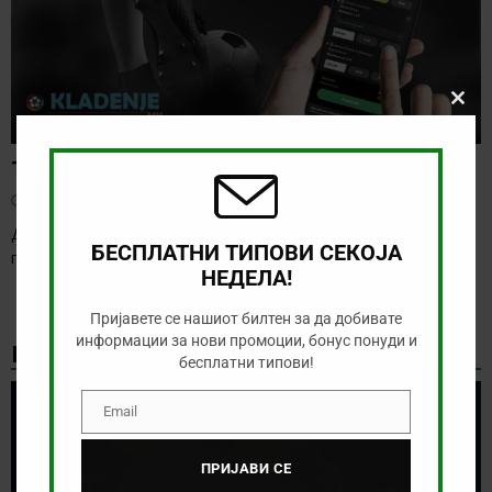
Clos
this
modu
Тикет на денот (среда, 05.08.2026)
август 5, 2026
Денес имаме нешто послаба понуда, но затоа веќе утре таа
БЕСПЛАТНИ ТИПОВИ СЕКОЈА
понуда ќе биде значително подобрена.
[…]
НЕДЕЛА!
Пријавете се нашиот билтен за да добивате
информации за нови промоции, бонус понуди и
НАЈНОВИ БОНУС ВЕСТИ
бесплатни типови!
Email
Email
ПРИЈАВИ СЕ