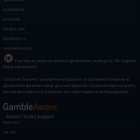
rezultat.mk
kvota.mk
taratur.com
kladjenje.rs
casinobonus.rs
Учество во игри на среќа е дозволено за лица со 18+ години.
Играј одговорно!
Согласно Законот за игрите на среќа и за забавните игри не е
дозволено физичко лице да учествува во странски игри на среќа,
во кои влоговите се уплаќаат на територијата на Македонија.
Контакт
За нас