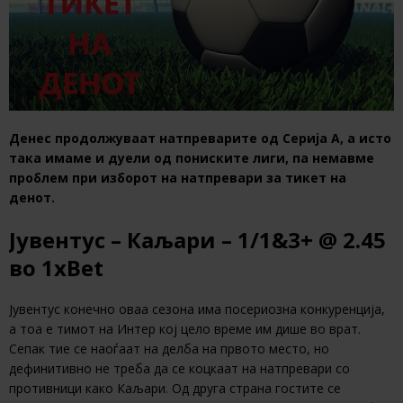
Денес продолжуваат натпреварите од Серија А, а исто
така имаме и дуели од пониските лиги, па немавме
проблем при изборот на натпревари за тикет на
денот.
Јувентус – Каљари – 1/1&3+ @ 2.45
во 1xBet
Јувентус конечно оваа сезона има посериозна конкуренција,
а тоа е тимот на Интер кој цело време им дише во врат.
Сепак тие се наоѓаат на делба на првото место, но
дефинитивно не треба да се коцкаат на натпревари со
противници како Каљари. Од друга страна гостите се