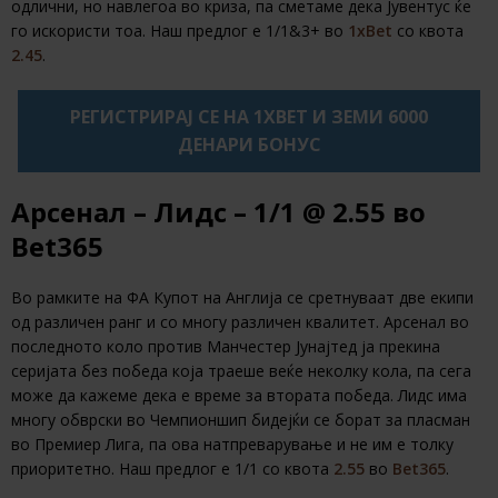
одлични, но навлегоа во криза, па сметаме дека Јувентус ќе
го искористи тоа. Наш предлог е 1/1&3+ во
1xBet
со квота
2.45
.
РЕГИСТРИРАЈ СЕ НА 1XBET И ЗЕМИ 6000
ДЕНАРИ БОНУС
Арсенал – Лидс – 1/1 @ 2.55 во
Bet365
Во рамките на ФА Купот на Англија се сретнуваат две екипи
од различен ранг и со многу различен квалитет. Арсенал во
последното коло против Манчестер Јунајтед ја прекина
серијата без победа која траеше веќе неколку кола, па сега
може да кажеме дека е време за втората победа. Лидс има
многу обврски во Чемпионшип бидејќи се борат за пласман
во Премиер Лига, па ова натпреварување и не им е толку
приоритетно. Наш предлог е 1/1 со квота
2.55
во
Bet365
.