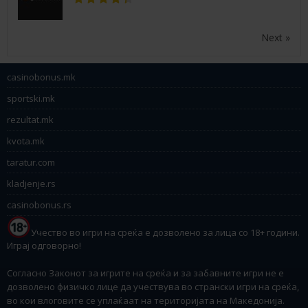
Next »
casinobonus.mk
sportski.mk
rezultat.mk
kvota.mk
taratur.com
kladjenje.rs
casinobonus.rs
Учество во игри на среќа е дозволено за лица со 18+ години.
Играј одговорно!
Согласно Законот за игрите на среќа и за забавните игри не е
дозволено физичко лице да учествува во странски игри на среќа,
во кои влоговите се уплаќаат на територијата на Македонија.