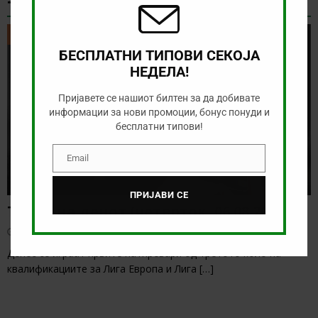
ТИКЕТ НА ДЕНОТ
ТИКЕТ НА ДЕНОТ
БЕСПЛАТНИ ТИПОВИ СЕКОЈА
НЕДЕЛА!
Пријавете се нашиот билтен за да добивате
информации за нови промоции, бонус понуди и
бесплатни типови!
Email
Email
ПРИЈАВИ СЕ
Тикет на денот (четврток, 06.08.2026)
август 6, 2026
Денес се играат првите натпревари од третото коло на
квалификациите за Лига Европа и Лига
[…]