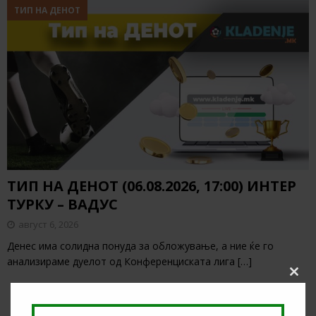
ТИП НА ДЕНОТ
ТИП НА ДЕНОТ (06.08.2026, 17:00) ИНТЕР
ТУРКУ – ВАДУС
август 6, 2026
Денес има солидна понуда за обложување, а ние ќе го
анализираме дуелот од Конференциската лига
[…]
Clos
this
modu