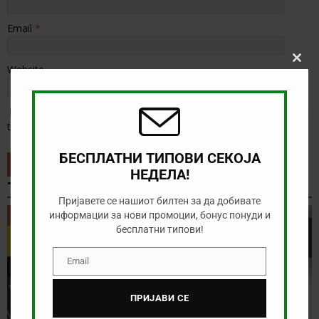
Email
*
Clos
Website
this
modu
Save my name, email, and website in this browser for the next
time I comment.
БЕСПЛАТНИ ТИПОВИ СЕКОЈА
НЕДЕЛА!
ТИП НА ДЕНОТ
Пријавете се нашиот билтен за да добивате
информации за нови промоции, бонус понуди и
ТИП НА ДЕНОТ
бесплатни типови!
Email
Email
ПРИЈАВИ СЕ