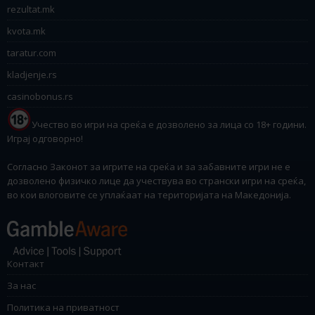
rezultat.mk
kvota.mk
taratur.com
kladjenje.rs
casinobonus.rs
Учество во игри на среќа е дозволено за лица со 18+ години.
Играј одговорно!
Согласно Законот за игрите на среќа и за забавните игри не е
дозволено физичко лице да учествува во странски игри на среќа,
во кои влоговите се уплаќаат на територијата на Македонија.
Контакт
За нас
Политика на приватност