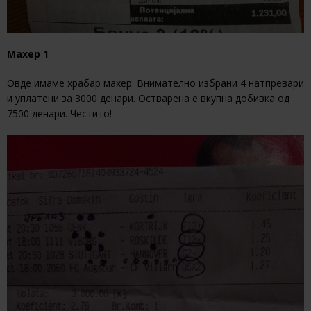
Махер 1
Овде имаме храбар махер. Внимателно избрани 4 натпревари
и уплатени за 3000 денари. Остварена е вкупна добивка од
7500 денари. Честито!