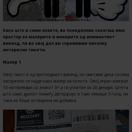
Како што и сами знаете, во понеделник секогаш има
простор за малерите и махерите од изминатиот
викенд, па во овој дел ви спремивме неколку
интересни тикети.
Малер 1
Овој тикет е од претходниот викенд, но сметаме дека сосема
заслужено се најде како малер на колото. Овој играч изиграл
10 натпревари со знакот 3+ и ги уплатил за 20 денари. Штета
што само дуелот помеѓу Дегерфорс и Гаис немаше 3 гола, па
така не беше остварена ни добивка.