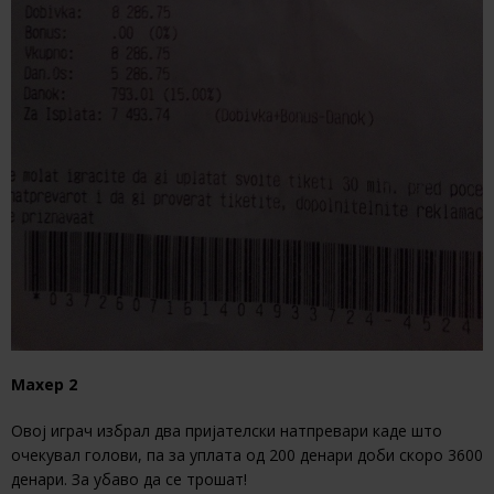
Махер 2
Oвој играч избрал два пријателски натпревари каде што
очекувал голови, па за уплата од 200 денари доби скоро 3600
денари. За убаво да се трошат!