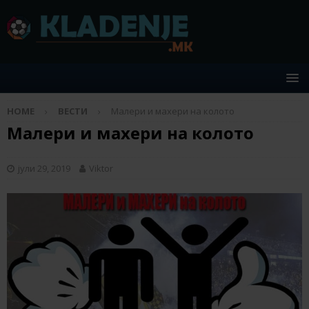
HOME
ВЕСТИ
Малери и махери на колото
Малери и махери на колото
јули 29, 2019
Viktor