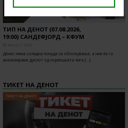
ТИП НА ДЕНОТ (07.08.2026,
19:00) САНДЕФЈОРД – КФУМ
август 7, 2026
Денес нема солидна понуда за обложување, а ние ќе го
анализираме дуелот од норвешката лига
[…]
ТИКЕТ НА ДЕНОТ
ТИКЕТ НА ДЕНОТ