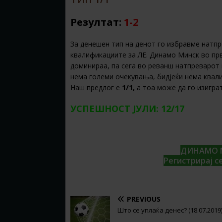
Резултат:
1-2
За денешен тип на денот го избравме натп
квалификациите за ЛЕ. Динамо Минск во прв
доминираа, па сега во реванш натпреварот 
нема големи очекувања, бидјеќи нема квалит
Наш предлог е
1/1,
а тоа може да го изигра
УСПЕШНОСТ ЈУЛИ: 12/17
ДИНАМО М
Регистрирај с
PREVIOUS
Што се уплаќа денес? (18.07.2019