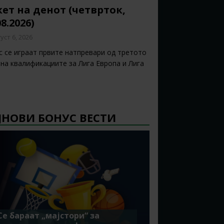
ет на денот (четврток,
08.2026)
уст 6, 2026
с се играат првите натпревари од третото
 на квалификациите за Лига Европа и Лига
ЈНОВИ БОНУС ВЕСТИ
Се бараат „мајстори“ за