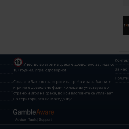
Контак
Учество во игри на среќа е дозволено за лица со
За нас
18+ години. Играј одговорно!
Полити
Согласно Законот за игрите на среќа и за забавните
игри не е дозволено физичко лице да учествува во
странски игри на среќа, во кои влоговите се уплаќаат
на територијата на Македонија.