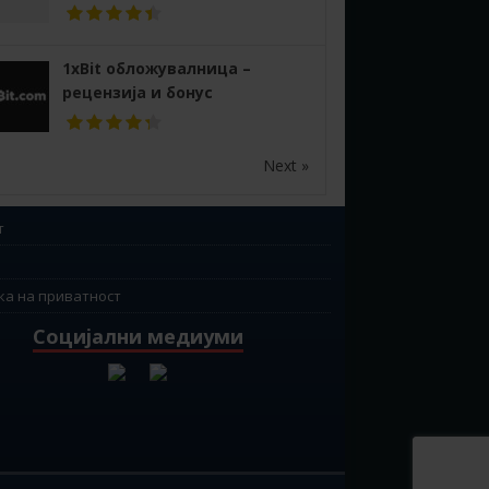
1xBit обложувалница –
рецензија и бонус
Next »
т
ка на приватност
Социјални медиуми