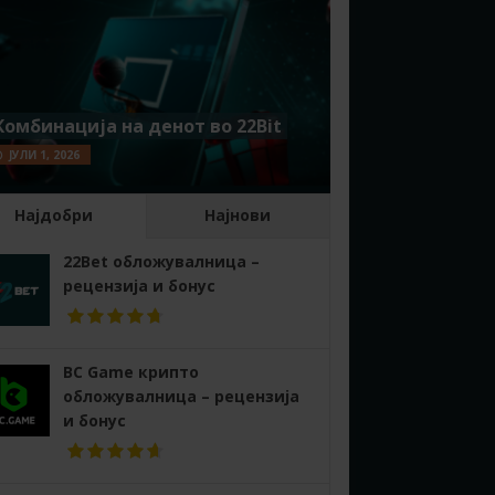
Комбинација на денот во 22Bit
ЈУЛИ 1, 2026
Најдобри
Најнови
22Bet обложувалница –
рецензија и бонус
BC Game крипто
обложувалница – рецензија
и бонус