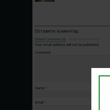
BE THE FIRST TO COMMENT
Оставете коментар
Default Comments (0)
Facebook Comments
Your email address will not be published.
Comment
Name
*
Email
*