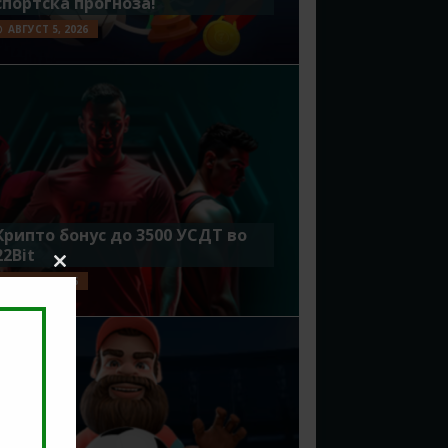
спортска прогноза!
АВГУСТ 5, 2026
Крипто бонус до 3500 УСДТ во
22Bit
Close
ЈУЛИ 29, 2026
this
module