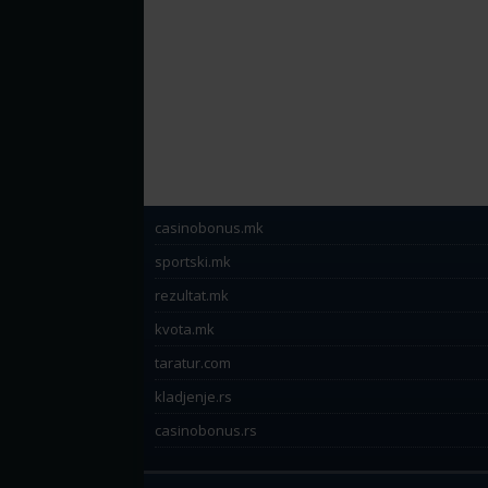
casinobonus.mk
sportski.mk
rezultat.mk
kvota.mk
taratur.com
kladjenje.rs
casinobonus.rs