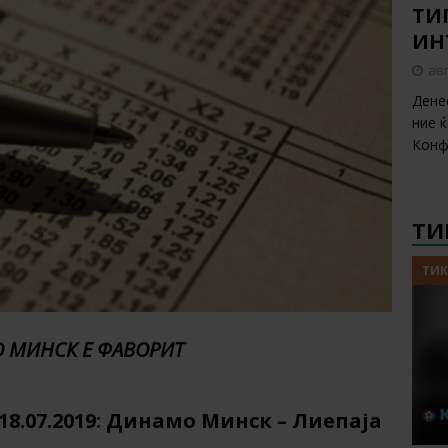
ТИП
ИН
авг
Дене
ние 
Конф
ТИ
ТИК
 МИНСК Е ФАВОРИТ
18.07.2019: Динамо Минск – Лиепаја