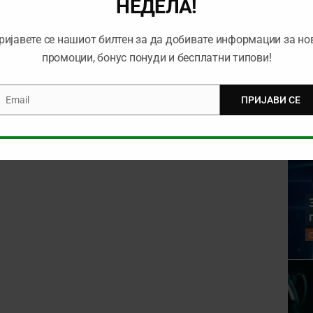
НЕДЕЛА!
ријавете се нашиот билтен за да добивате информации за но
промоции, бонус понуди и бесплатни типови!
rowser for the next time I comment.
Email
ПРИЈАВИ СЕ
mail