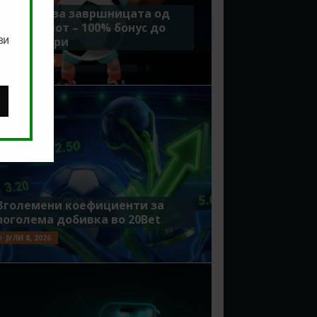
Идеално за завршницата од
Мундијалот – 100% бонус до
ви
7500 денари
ЈУЛИ 15, 2026
Зголемени коефициенти за
поголема добивка во 20Bet
ЈУЛИ 8, 2026