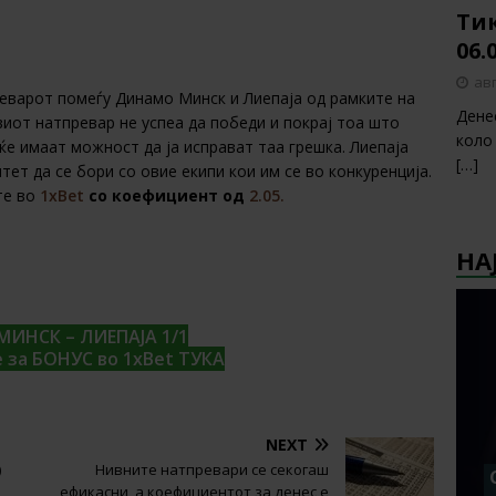
Тик
06.
авг
реварот помеѓу Динамо Минск и Лиепаја од рамките на
Дене
иот натпревар не успеа да победи и покрај тоа што
коло
ќе имаат можност да ја исправат таа грешка. Лиепаја
[…]
ет да се бори со овие екипи кои им се во конкуренција.
те во
1xBet
со коефициент од
2.05.
НА
ИНСК – ЛИЕПАЈА 1/1
е за БОНУС во 1xBet ТУКА
NEXT
)
Нивните натпревари се секогаш
ефикасни, а коефициентот за денес е