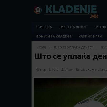
ПОЧЕТНА
ТИКЕТ НА ДЕНОТ
ТИП НА
БОНУСИ ЗА КЛАДЕЊЕ
КАЗИНО ИГРИ
HOME
ШТО СЕ УПЛАЌА ДЕНЕС?
Што
Што се уплаќа дене
март 1, 2019
Viktor
Што се уплаќа д