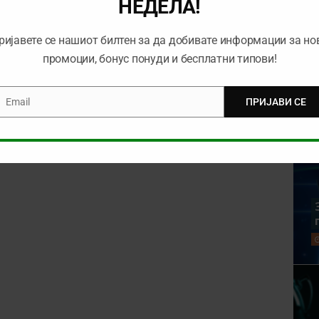
НЕДЕЛА!
ријавете се нашиот билтен за да добивате информации за но
промоции, бонус понуди и бесплатни типови!
Email
ПРИЈАВИ СЕ
mail