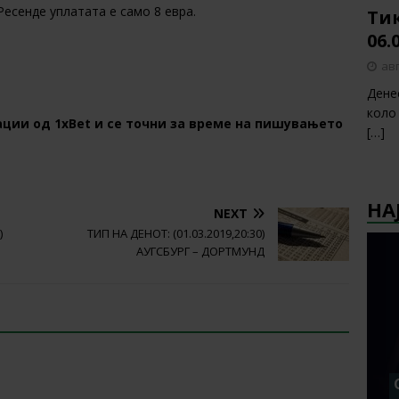
Ресенде уплатата е само 8 евра.
Тик
06.
авг
Дене
коло
ции од 1хBet и се точни за време на пишувањето
[…]
НА
NEXT
)
ТИП НА ДЕНОТ: (01.03.2019,20:30)
АУГСБУРГ – ДОРТМУНД