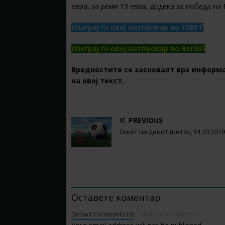
евра, за реми 13 евра, додека за победа на 
Изиграј го овој натпревар во 1XBET
Изиграј го овој натпревар во Bet365
Вредностите се засноваат врз информа
на овој текст.
PREVIOUS
Тикет на денот (петок, 01.03.2019
BE THE FIRST TO COMMENT
Оставете коментар
Default Comments (0)
Facebook Comments