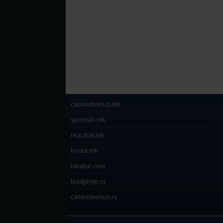
casinobonus.mk
sportski.mk
rezultat.mk
kvota.mk
taratur.com
kladjenje.rs
casinobonus.rs