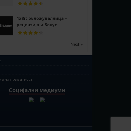
1xBit обложувалница –
рецензија и бонус
Next »
т
ка на приватност
Социјални медиуми