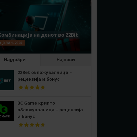
Комбинација на денот во 22Bit
ЈУЛИ 1, 2026
Најдобри
Најнови
22Bet обложувалница –
рецензија и бонус
BC Game крипто
обложувалница – рецензија
и бонус