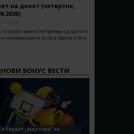
ет на денот (четврток,
08.2026)
уст 6, 2026
с се играат првите натпревари од третото
 на квалификациите за Лига Европа и Лига
ЈНОВИ БОНУС ВЕСТИ
Се бараат „мајстори“ за