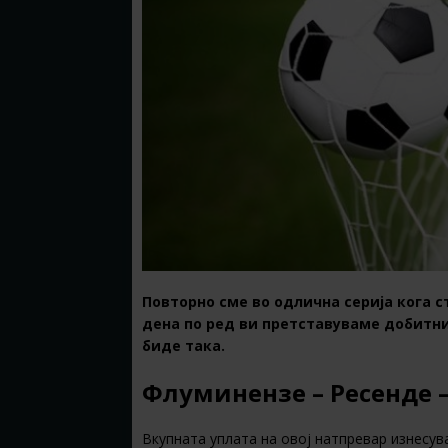
Повторно сме во одлична серија кога с
дена по ред ви претставуваме добитни
биде така.
Флуминензе – Ресенде – 
Вкупната уплата на овој натпревар изнесува