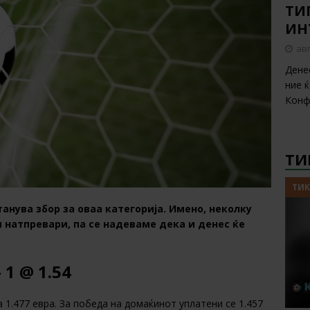
ТИП
ИН
авг
Дене
ние 
Конф
ТИ
ТИК
танува збор за оваа категорија. Имено, неколку
 натпревари, па се надеваме дека и денес ќе
1 @ 1.54
 1.477 евра. За победа на домаќинот уплатени се 1.457