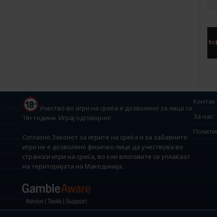
Контак
Учество во игри на среќа е дозволено за лица со
За нас
18+ години. Играј одговорно!
Полити
Согласно Законот за игрите на среќа и за забавните
игри не е дозволено физичко лице да учествува во
странски игри на среќа, во кои влоговите се уплаќаат
на територијата на Македонија.