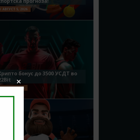
спортска прогноза!
АВГУСТ 5, 2026
Крипто бонус до 3500 УСДТ во
22Bit
Close
ЈУЛИ 29, 2026
this
module