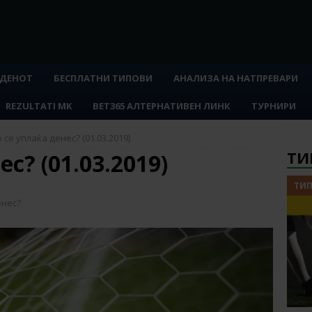
 ДЕНОТ
БЕСПЛАТНИ ТИПОВИ
АНАЛИЗА НА НАТПРЕВАРИ
REZULTATI MK
BET365 АЛТЕРНАТИВЕН ЛИНК
ТУРНИРИ
 се уплаќа денес? (01.03.2019)
ТИ
с? (01.03.2019)
ТИП
енес?