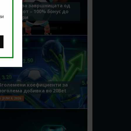
Идеално за завршницата од
Мундијалот – 100% бонус до
ви
7500 денари
ЈУЛИ 15, 2026
Зголемени коефициенти за
поголема добивка во 20Bet
ЈУЛИ 8, 2026