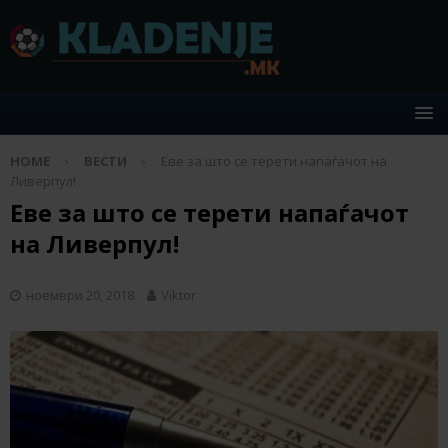
HOME
ВЕСТИ
Еве за што се терети напаѓачот на
Ливерпул!
Еве за што се терети напаѓачот
на Ливерпул!
ноември 20, 2018
Viktor