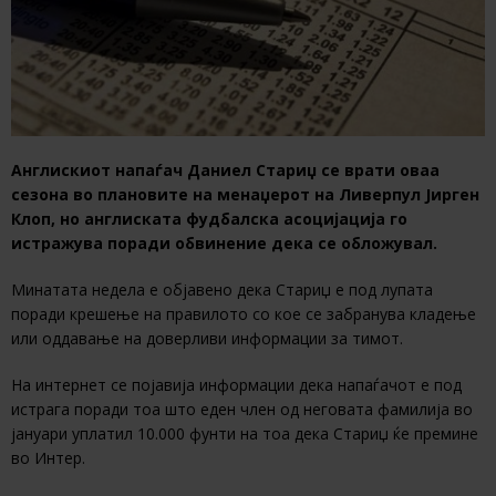
Англискиот напаѓач Даниел Стариџ се врати оваа
сезона во плановите на менаџерот на Ливерпул Јирген
Клоп, но англиската фудбалска асоцијација го
истражува поради обвинение дека се обложувал.
Минатата недела е објавено дека Стариџ е под лупата
поради крешење на правилото со кое се забранува кладење
или оддавање на доверливи информации за тимот.
На интернет се појавија информации дека напаѓачот е под
истрага поради тоа што еден член од неговата фамилија во
јануари уплатил 10.000 фунти на тоа дека Стариџ ќе премине
во Интер.