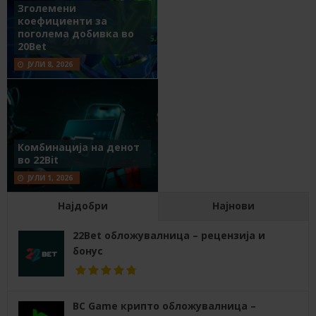
Зголемени
коефициенти за
поголема добивка во
20Bet
ЈУЛИ 8, 2026
Комбинација на денот
во 22Bit
ЈУЛИ 1, 2026
Најдобри
Најнови
22Bet обложувалница – рецензија и
бонус
BC Game крипто обложувалница –