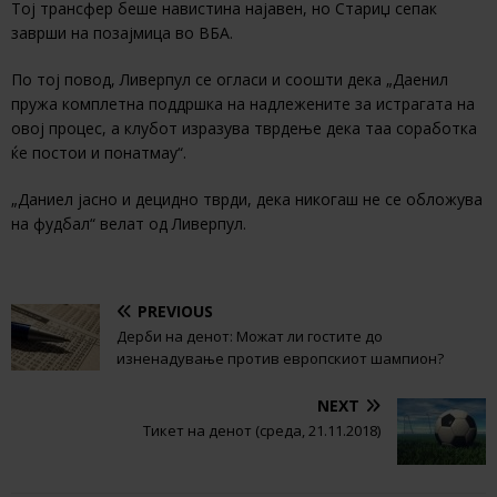
Тој трансфер беше навистина најавен, но Стариџ сепак
заврши на позајмица во ВБА.
По тој повод, Ливерпул се огласи и соошти дека „Даенил
пружа комплетна поддршка на надлежените за истрагата на
овој процес, а клубот изразува тврдење дека таа соработка
ќе постои и понатмау“.
„Даниел јасно и децидно тврди, дека никогаш не се обложува
на фудбал“ велат од Ливерпул.
PREVIOUS
Дерби на денот: Можат ли гостите до
изненадување против европскиот шампион?
NEXT
Тикет на денот (среда, 21.11.2018)