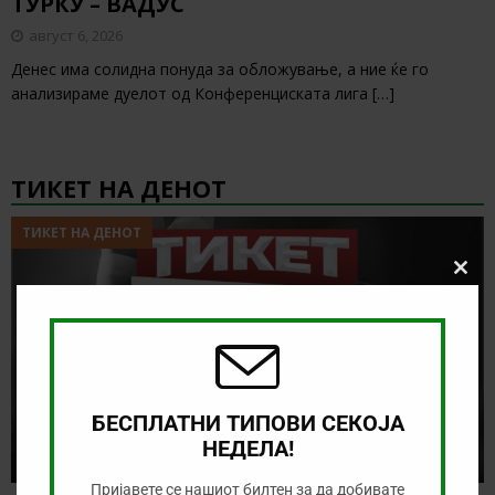
ТУРКУ – ВАДУС
август 6, 2026
Денес има солидна понуда за обложување, а ние ќе го
анализираме дуелот од Конференциската лига
[…]
ТИКЕТ НА ДЕНОТ
ТИКЕТ НА ДЕНОТ
Clos
this
modu
БЕСПЛАТНИ ТИПОВИ СЕКОЈА
НЕДЕЛА!
Пријавете се нашиот билтен за да добивате