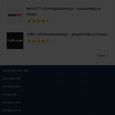
Betet77 обложувалница – рецензија и
бонус
1xBit обложувалница – рецензија и бонус
Next »
casinobonus.mk
sportski.mk
rezultat.mk
kvota.mk
taratur.com
kladjenje.rs