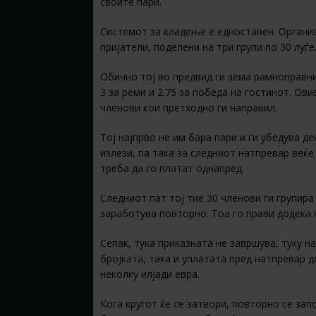
своите пари.
Системот за кладење е едноставен. Организ
пријатели, поделени на три групи по 30 луѓе
Обично тој во предвид ги зема рамноправни
3 за реми и 2.75 за победа на гостинот. Ови
членови кои претходно ги направил.
Тој најпрво не им бара пари и ги убедува де
излези, па така за следниот натпревар веќ
треба да го платат однапред.
Следниот пат тој тие 30 членови ги групира
заработува повторно. Тоа го прави додека 
Сепак, тука приказната не завршува, туку н
бројката, така и уплатата пред натпревар 
неколку илјади евра.
Кога кругот ќе се затвори, повторно се зап