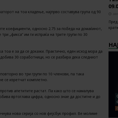
09.
аторот на тоа кладење, најпрво составува група од 90
авг
.
Пред 
крат
те коефициенти, односно 2.75 за победа на домаќинот,
е три „фикса“ им ги испраќа на трите групи по 30
НА
ка тоа е за да се докажи. Практично, еден исход мора да
е добива 30 соработници, но се разбира дека следниот
 повторно во три групи по 10 членови, па така
не се изретчат комплетно.
апротив апетитите растат. Па како што се намалува
добива вртоглава цифра, односно знае да достигне и до
очнува нова серија со нов фејсбук профил. Ве молиме