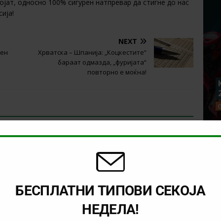
ојат, односно 100% сигурен натпревар да стигне до нас
ија!
NEXT
чен
Хрватска – Шпанија: „Коцкестите“
бараат одмазда, „фуријата“
повторно е моќна!
БЕСПЛАТНИ ТИПОВИ СЕКОЈА
НЕДЕЛА!