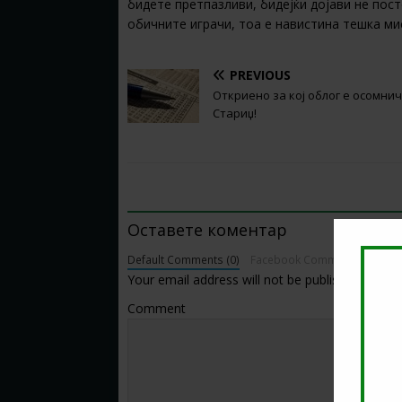
бидете претпазливи, бидејќи дојави не пост
обичните играчи, тоа е навистина тешка мис
PREVIOUS
Откриено за кој облог е осомни
Стариџ!
BE THE FIRST TO COMMENT
Оставете коментар
Default Comments (0)
Facebook Comments
Your email address will not be published.
Comment