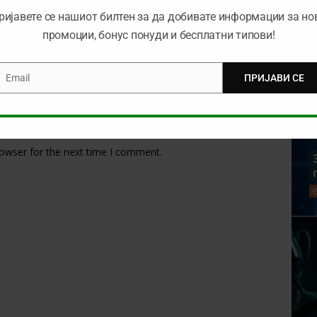
ријавете се нашиот билтен за да добивате информации за но
промоции, бонус понуди и бесплатни типови!
Email
ПРИЈАВИ СЕ
mail
rowser for the next time I comment.