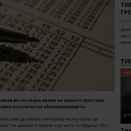
ТИП
ГР
авг
Дене
ние 
прве
ТИ
ТИК
замав во последно време на нашите простори.
едовен посетител на обложувалниците.
ика сами да изберат натпревар на кој сакаат да
абеж“ на зависните играчи, кои често остануваат без
Тик