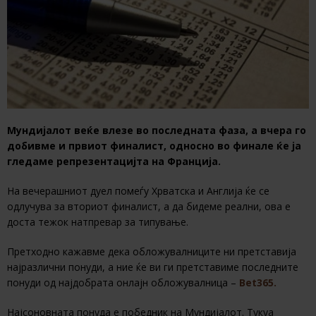
Мундијалот веќе влезе во последната фаза, а вчера го
добивме и првиот финалист, односно во финале ќе ја
гледаме репрезентацијта на Франција.
На вечерашниот дуел помеѓу Хрватска и Англија ќе се
одлучува за вториот финалист, а да бидеме реални, ова е
доста тежок натпревар за типување.
Претходно кажавме дека обложувалниците ни претставија
најразлични понуди, а ние ќе ви ги претставиме последните
понуди од најдобрата онлајн обложувалница –
Bet365.
Најсоновната понуда е победник на Мундијалот. Тукуа