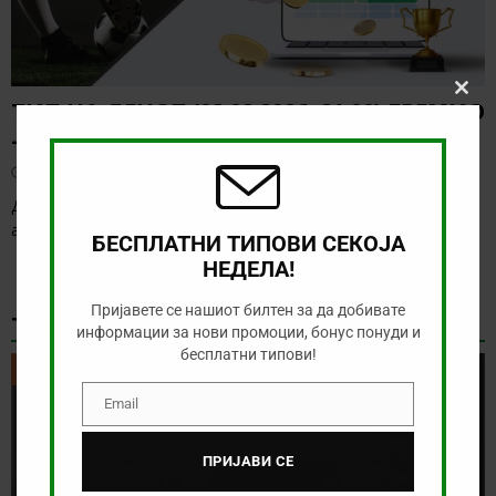
Clos
ТИП НА ДЕНОТ (08.08.2026, 21:00) ГРЕМИО
this
– САО ПАОЛО
modu
август 8, 2026
Денес нема голема понуда за обложување, а ние ќе го
анализираме дуелот од бразилското првенство
[…]
БЕСПЛАТНИ ТИПОВИ СЕКОЈА
НЕДЕЛА!
Пријавете се нашиот билтен за да добивате
ТИКЕТ НА ДЕНОТ
информации за нови промоции, бонус понуди и
бесплатни типови!
ТИКЕТ НА ДЕНОТ
Email
Email
ПРИЈАВИ СЕ