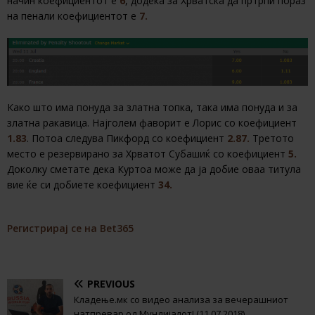
начин коефициентот е
6
, додека за Хрватска да пртрпи пораз
на пенали коефициентот е
7.
Како што има понуда за златна топка, така има понуда и за
златна ракавица. Најголем фаворит е Лорис со коефициент
1.83
. Потоа следува Пикфорд со коефициент
2.87.
Третото
место е резервирано за Хрватот Субашиќ со коефициент
5.
Доколку сметате дека Куртоа може да ја добие оваа титула
вие ќе си добиете коефициент
34.
Регистрирај се на Bet365
PREVIOUS
Кладење.мк со видео анализа за вечерашниот
натпревар од Мундијалот! (11.07.2018)