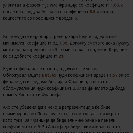
улогата на фаворит ја има Франција со коефициент
1.66,
а
после неа следува Англија со коефициент
3.5
и на крај
коцкестите со коефициент вреден
6.
Во понудата најдобар стрелец, Хари Кејн е лидер и има
минимален коефициент од
1.06.
Доколку сметате дека Лукаку
може во натпреварот за 3-то место да го надмине Кејн, вие
ќе си добиете коефициент
21.
Едниот финалист е познат, а другиот се уште.
Обложувалницата
Bet365
нуди коефициент вреден
1.57
за во
финале да ги гледаме Англија и Франција, а истата
обложувалница нуди коефициент
2.37
за финалето да биде
помеѓу Хрватска и Франција.
Ако сте убедени дека некоја репрезентација ќе биде
елиминирана во Пенал рулетот, тоа може да го изиграте
исто тука. За Франција да биде елиминирана на пенали
коефициентот е
9.
За Англија да биде елиминирана на тој