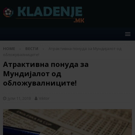
HOME
ВЕСТИ
Aтрактивна понуда за Мундијалот од
обложувалниците!
Aтрактивна понуда за
Мундијалот од
обложувалниците!
јули 11, 2018
Viktor