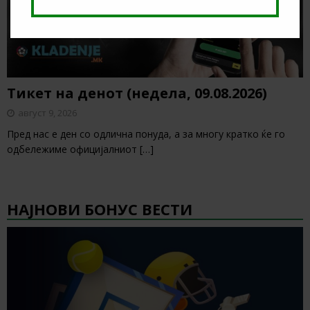
Тикет на денот (недела, 09.08.2026)
август 9, 2026
Пред нас е ден со одлична понуда, а за многу кратко ќе го
одбележиме официјалниот
[…]
НАЈНОВИ БОНУС ВЕСТИ