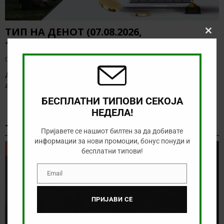
ТИП НА ДЕНОТ (07.08.2026,
Clos
19:00) САНДЕФЈОРД – КФУМ
this
modu
август 7, 2026
Денес нема солидна понуда за обложување, а ние ќе го
анализираме дуелот од норвешката лига
[…]
БЕСПЛАТНИ ТИПОВИ СЕКОЈА
НЕДЕЛА!
ТИКЕТ НА ДЕНОТ
Пријавете се нашиот билтен за да добивате
информации за нови промоции, бонус понуди и
ТИКЕТ НА ДЕНОТ
бесплатни типови!
Email
Email
ПРИЈАВИ СЕ