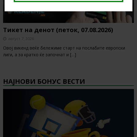
Тикет на денот (петок, 07.08.2026)
август 7, 2026
Овој викенд веќе бележиме старт на послабите европски
лиги, а за кратко ќе започнат и
[…]
НАЈНОВИ БОНУС ВЕСТИ