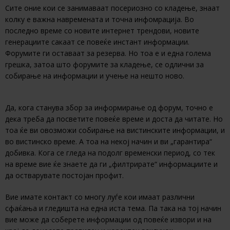
Сите оние кои се занимаваат посериозно со кладење, знаат
колку е важна навремената и точна инфомрација. Во
последно време со новите интернет трендови, новите
генерациите сакаат се повеќе инстант информации.
Форумите ги оставаат за резерва. Но тоа е и една голема
грешка, затоа што форумите за кладење, се одлични за
собирање на информации и учење на нешто ново.
Да, кога станува збор за информирање од форум, точно е
дека треба да посветите повеќе време и доста да читате. Но
тоа ќе ви овозможи собирање на вистинските информации, и
во вистинско време. А тоа на некој начин и ви „гарантира“
добивка. Кога се гледа на подолг временски период, со тек
на време вие ќе знаете да ги „филтрирате“ информациите и
да остварувате постојан профит.
Вие имате контакт со многу луѓе кои имаат различни
сфаќања и гледишта на една иста тема. Па така на тој начин
вие може да соберете информации од повеќе извори и на