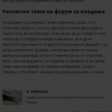
крај да донесете правилен и коректен заклучок.
Различни теми на форум за кладење
На форумот за кладење, ги има опфатено скоро сите
спортови. Добро е тоа што доколку не може да ја најдете
темата која ве интересира тогаш може да ја отворите како
нова и да го споделите вашето мислење, но и да го
прочитате мислењето на другите корисници на форумот. На
добро развиените форуми, кои воедно имаат и голема
мрежа на корисници, ретки се темите кои не се опфатени.
Исто така на форумите за кладење се креираат и актуелни
теми, како на пример за тековни натпревари, предлог
типови, статистики и анализи од други корисници и слично.
PREVIOUS
Најава и анализа на баражите: Кој ќе патува за
Русија?