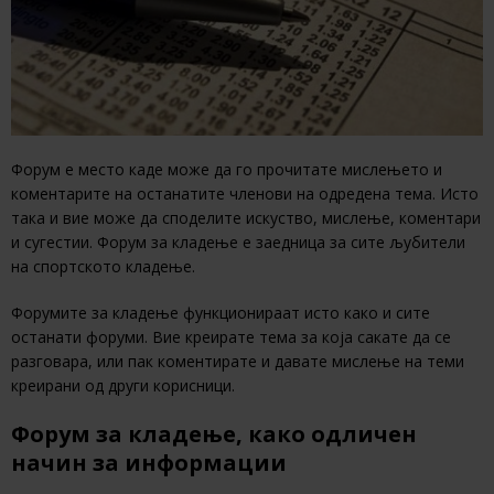
Форум е место каде може да го прочитате мислењето и
коментарите на останатите членови на одредена тема. Исто
така и вие може да споделите искуство, мислење, коментари
и сугестии. Форум за кладење е заедница за сите љубители
на спортското кладење.
Форумите за кладење функционираат исто како и сите
останати форуми. Вие креирате тема за која сакате да се
разговара, или пак коментирате и давате мислење на теми
креирани од други корисници.
Форум за кладење, како одличен
начин за информации