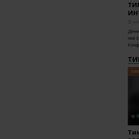
ТИП
ИН
авг
Дене
ние 
Конф
ТИ
ТИК
Тик