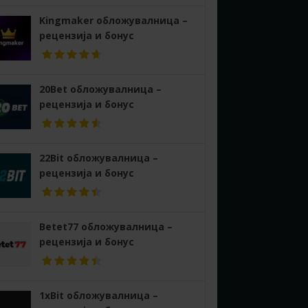
Kingmaker обложувалница –
рецензија и бонус
20Bet обложувалница –
рецензија и бонус
22Bit обложувалница –
рецензија и бонус
Betet77 обложувалница –
рецензија и бонус
1xBit обложувалница –