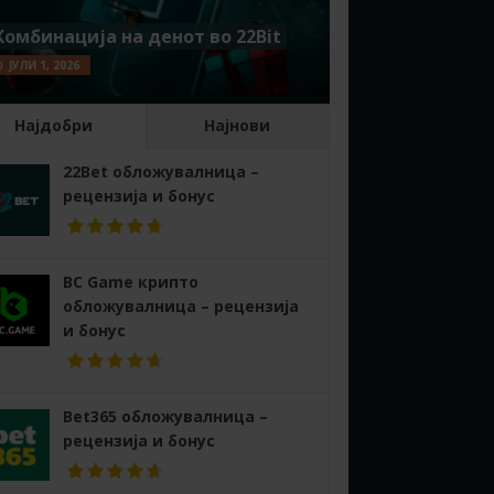
Комбинација на денот во 22Bit
ЈУЛИ 1, 2026
Најдобри
Најнови
22Bet обложувалница –
рецензија и бонус
BC Game крипто
обложувалница – рецензија
и бонус
Bet365 обложувалница –
рецензија и бонус