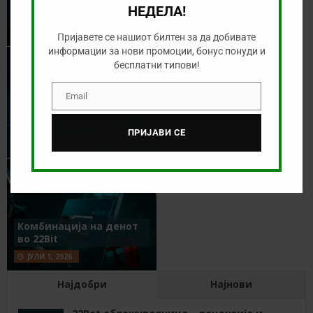
Мундијалот – 100%
НЕДЕЛА!
бонус до 7500 денари
ЈУЛИ 15, 2026
Пријавете се нашиот билтен за да добивате
информации за нови промоции, бонус понуди и
бесплатни типови!
Зголемени
Email
коефициенти за
Email
поголема добивка во
20Bet
ПРИЈАВИ СЕ
ЈУЛИ 8, 2026
Комбинација на денот
во 22Bit
ЈУЛИ 1, 2026
Најдобри
Најнови