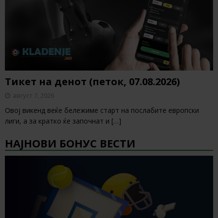
Тикет на денот (петок, 07.08.2026)
август 7, 2026
Овој викенд веќе бележиме старт на послабите европски
лиги, а за кратко ќе започнат и
[…]
НАЈНОВИ БОНУС ВЕСТИ