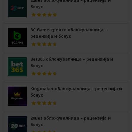
22Bet обложувалница – рецензија и
бонус
BC Game крипто обложувалница –
рецензија и бонус
Bet365 обложувалница – рецензија и
бонус
Kingmaker обложувалница – рецензија и
бонус
20Bet обложувалница – рецензија и
бонус