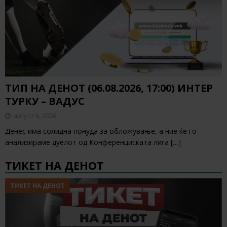
ТИП НА ДЕНОТ (06.08.2026, 17:00) ИНТЕР
ТУРКУ – ВАДУС
август 6, 2026
Денес има солидна понуда за обложување, а ние ќе го
анализираме дуелот од Конференциската лига
[…]
ТИКЕТ НА ДЕНОТ
ТИКЕТ НА ДЕНОТ