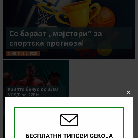
Се бараат „мајстори“ за
спортска прогноза!
АВГУСТ 5, 2026
Крипто бонус до 3500
УСДТ во 22Bit
Clos
this
ЈУЛИ 29, 2026
modu
Идеално за
завршницата од
БЕСПЛАТНИ ТИПОВИ СЕКОЈА