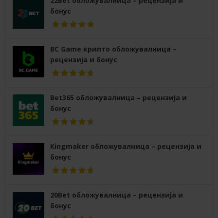
22Bet обложувалница – рецензија и
бонус
BC Game крипто обложувалница –
рецензија и бонус
Bet365 обложувалница – рецензија и
бонус
Kingmaker обложувалница – рецензија и
бонус
20Bet обложувалница – рецензија и
бонус