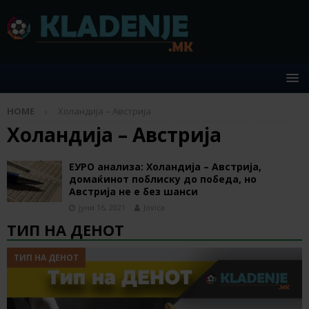
HOME
Холандија – Австрија
Холандија – Австрија
ЕУРО анализа: Холандија – Австрија,
домаќинот поблиску до победа, но
Австрија не е без шанси
јуни 16, 2021
Jovica
ТИП НА ДЕНОТ
ТИП НА ДЕНОТ