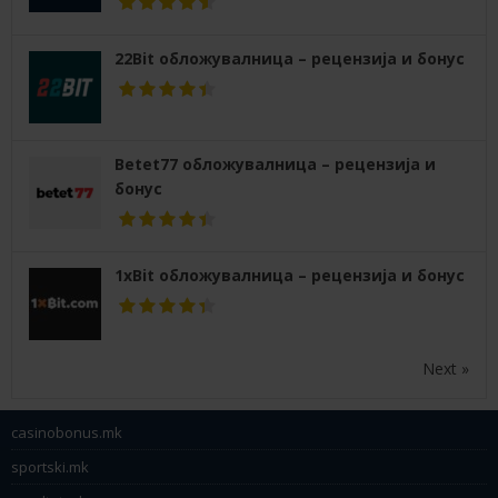
22Bit обложувалница – рецензија и бонус
Betet77 обложувалница – рецензија и
бонус
1xBit обложувалница – рецензија и бонус
Next »
casinobonus.mk
sportski.mk