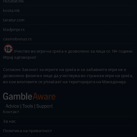
rezultat.mk
kvota.mk
taratur.com
kladjenje.rs
casinobonus.rs
Учество во игри на среќа е дозволено за лица со 18+ години.
Играј одговорно!
Согласно Законот за игрите на среќа и за забавните игри не е
дозволено физичко лице да учествува во странски игри на среќа,
во кои влоговите се уплаќаат на територијата на Македонија.
Контакт
За нас
Политика на приватност