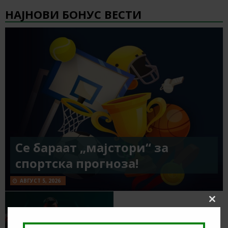
НАЈНОВИ БОНУС ВЕСТИ
Се бараат „мајстори“ за
спортска прогноза!
АВГУСТ 5, 2026
Clos
this
modu