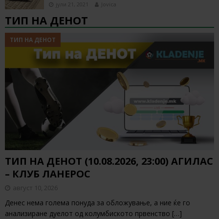
јули 21, 2021
Jovica
ТИП НА ДЕНОТ
ТИП НА ДЕНОТ
ТИП НА ДЕНОТ (10.08.2026, 23:00) АГИЛАС
– КЛУБ ЛАНЕРОС
август 10, 2026
Денес нема голема понуда за обложување, а ние ќе го
анализиране дуелот од колумбиското првенство
[…]