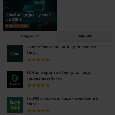
Комбинација на денот
во 22Bit
ЈУЛИ 1, 2026
Најдобри
Најнови
22Bet обложувалница – рецензија и
бонус
BC Game крипто обложувалница –
рецензија и бонус
Bet365 обложувалница – рецензија и
бонус