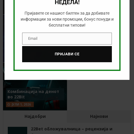
бонус до 7500 денари
НЕДЕЛА!
ЈУЛИ 15, 2026
Пријавете се нашиот билтен за да добивате
информации за нови промоции, бонус понуди и
бесплатни типови!
Зголемени
коефициенти за
Email
Email
поголема добивка во
20Bet
ПРИЈАВИ СЕ
ЈУЛИ 8, 2026
Комбинација на денот
во 22Bit
ЈУЛИ 1, 2026
Најдобри
Најнови
22Bet обложувалница – рецензија и