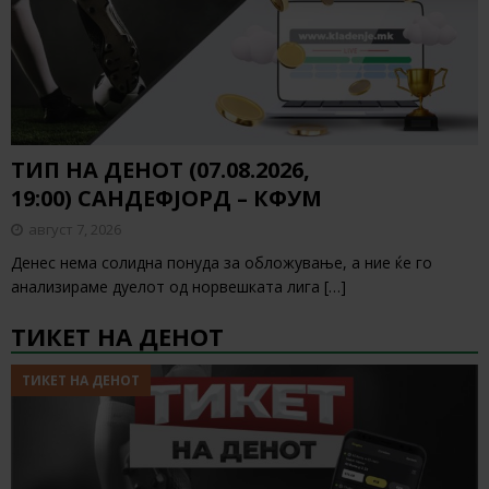
ТИП НА ДЕНОТ (07.08.2026,
19:00) САНДЕФЈОРД – КФУМ
август 7, 2026
Денес нема солидна понуда за обложување, а ние ќе го
анализираме дуелот од норвешката лига
[…]
ТИКЕТ НА ДЕНОТ
ТИКЕТ НА ДЕНОТ