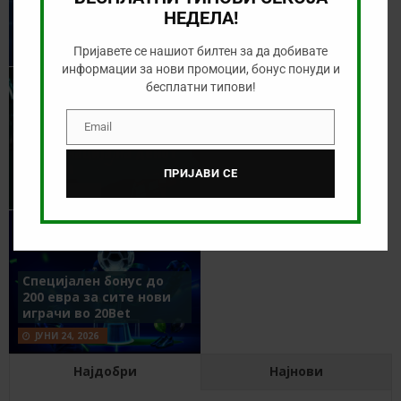
поголема добивка во
НЕДЕЛА!
20Bet
ЈУЛИ 8, 2026
Пријавете се нашиот билтен за да добивате
информации за нови промоции, бонус понуди и
бесплатни типови!
Email
Email
Комбинација на денот
во 22Bit
ПРИЈАВИ СЕ
ЈУЛИ 1, 2026
Специјален бонус до
200 евра за сите нови
играчи во 20Bet
ЈУНИ 24, 2026
Најдобри
Најнови