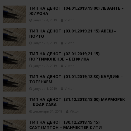
ТИП НА ДЕНОТ: (04.01.2019,19:00) ЛЕВАНТЕ –
ЖИРОНА
јануари 4, 2019
Viktor
ТИП НА ДЕНОТ: (03.01.2019,21:15) AВЕШ –
ПОРТО
јануари 3, 2019
Viktor
ТИП НА ДЕНОТ: (02.01.2019,21:15)
ПОРТИМОНЕНЗЕ – БЕНФИКА
јануари 2, 2019
Viktor
ТИП НА ДЕНОТ: (01.01.2019,18:30) КАРДИФ –
ТОТЕНХЕМ
јануари 1, 2019
Viktor
ТИП НА ДЕНОТ: (31.12.2018,18:00) МАРМОРЕК
– КФАР САБА
декември 31, 2018
Viktor
ТИП НА ДЕНОТ: (30.12.2018,15:15)
САУТЕМПТОН – МАНЧЕСТЕР СИТИ