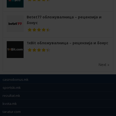
Betet77 обложувалница – рецензија и
бонус
1xBit обложувалница – рецензија и бонус
Next »
casinobonus.mk
sportski.mk
rezultat.mk
kvota.mk
taratur.com