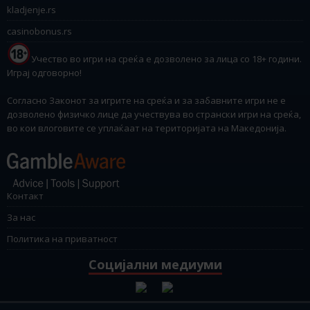
kladjenje.rs
casinobonus.rs
Учество во игри на среќа е дозволено за лица со 18+ години.
Играј одговорно!
Согласно Законот за игрите на среќа и за забавните игри не е
дозволено физичко лице да учествува во странски игри на среќа,
во кои влоговите се уплаќаат на територијата на Македонија.
Контакт
За нас
Политика на приватност
Социјални медиуми