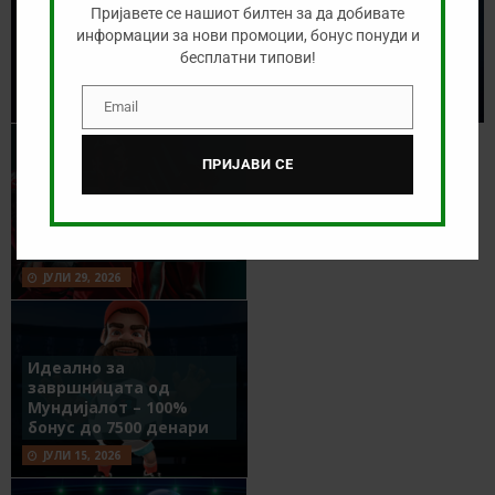
Пријавете се нашиот билтен за да добивате
Се бараат „мајстори“ за
информации за нови промоции, бонус понуди и
спортска прогноза!
бесплатни типови!
АВГУСТ 5, 2026
Email
Email
ПРИЈАВИ СЕ
Крипто бонус до 3500
УСДТ во 22Bit
ЈУЛИ 29, 2026
Идеално за
завршницата од
Мундијалот – 100%
бонус до 7500 денари
ЈУЛИ 15, 2026