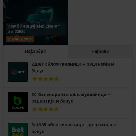
Комбинација на денот
во 22Bit
ЈУЛИ 1, 2026
Најдобри
Најнови
22Bet обложувалница – рецензија и
бонус
BC Game крипто обложувалница –
рецензија и бонус
Bet365 обложувалница – рецензија и
бонус