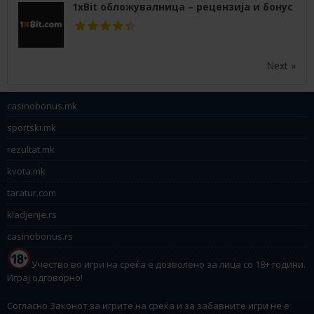
1xBit обложувалница – рецензија и бонус
Next »
casinobonus.mk
sportski.mk
rezultat.mk
kvota.mk
taratur.com
kladjenje.rs
casinobonus.rs
Учество во игри на среќа е дозволено за лица со 18+ години.
Играј одговорно!
Согласно Законот за игрите на среќа и за забавните игри не е