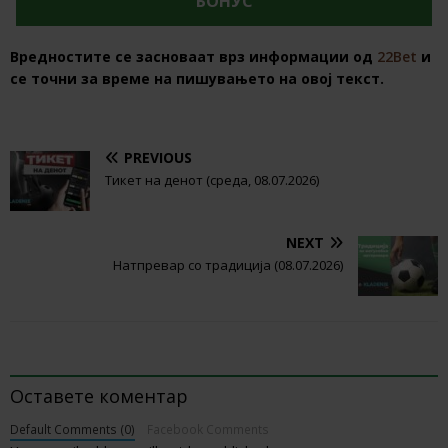
БОНУС
Вредностите се засноваат врз информации од
22Bet
и
се точни за време на пишувањето на овој текст.
PREVIOUS
Тикет на денот (среда, 08.07.2026)
NEXT
Натпревар со традиција (08.07.2026)
BE THE FIRST TO COMMENT
Оставете коментар
Default Comments (0)
Facebook Comments