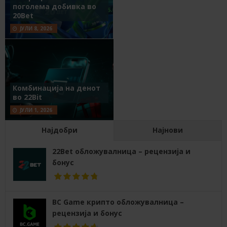
поголема добивка во
20Bet
ЈУЛИ 8, 2026
Комбинација на денот
во 22Bit
ЈУЛИ 1, 2026
Најдобри
Најнови
22Bet обложувалница – рецензија и
бонус
BC Game крипто обложувалница –
рецензија и бонус