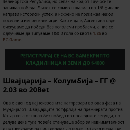
Зеленортска Република, но сепак на крајот Гаучосите
запишаа победа. Египет со самиот пласман во 1/8 финале
направи историски успех, а искрено не прикажаа некои
посебни и импресивни игри. Како и да е, Аргентина овде
очекуваме да победи без поголеми проблеми, а ние се
одлучивме да типуваме 1&0-3 гола со квота
1.86
во
BC.Game
.
РЕГИСТРИРАЈ СЕ НА BC.GAME КРИПТО
КЛАДИЛНИЦА И ЗЕМИ ДО $4000
Швајцарија – Колумбија – ГГ @
2.03 во 20Bet
Ова е еден од најнеизвесните натпревари во оваа фаза на
Мундијалот. Швајцарците потфрлија на премиерата против
Катар кога останаа без победа во последните секунди, но
делува дека тука повеќе стануваше збор за невнимателност
и потценување на противникот, а после тој дуел врзаа три