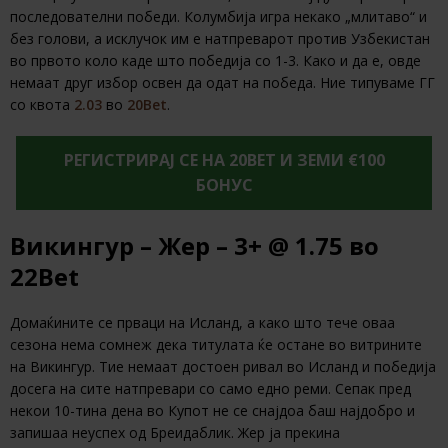
последователни победи. Колумбија игра некако „млитаво“ и
без голови, а исклучок им е натпреварот против Узбекистан
во првото коло каде што победија со 1-3. Како и да е, овде
немаат друг избор освен да одат на победа. Ние типуваме ГГ
со квота
2.03
во
20Bet
.
РЕГИСТРИРАЈ СЕ НА 20BET И ЗЕМИ €100
БОНУС
Викингур – Жер – 3+ @ 1.75 во
22Bet
Домаќините се прваци на Исланд, а како што тече оваа
сезона нема сомнеж дека титулата ќе остане во витрините
на Викингур. Тие немаат достоен ривал во Исланд и победија
досега на сите натпревари со само едно реми. Сепак пред
некои 10-тина дена во Купот не се снајдоа баш најдобро и
запишаа неуспех од Бреидаблик. Жер ја прекина