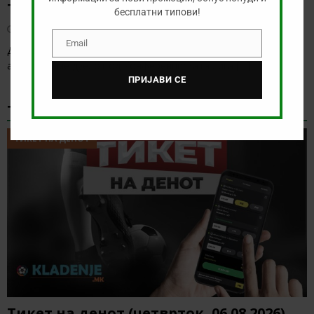
ТУРКУ – ВАДУС
бесплатни типови!
август 6, 2026
Email
Email
Денес има солидна понуда за обложување, а ние ќе го
анализираме дуелот од Конференциската лига
[…]
ПРИЈАВИ СЕ
ТИКЕТ НА ДЕНОТ
ТИКЕТ НА ДЕНОТ
Тикет на денот (четврток, 06.08.2026)