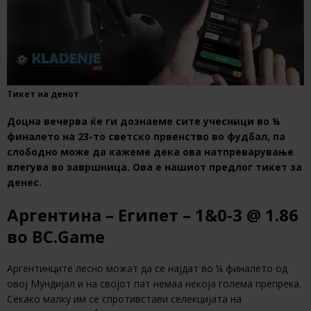
Тикет на денот
Доцна вечерва ќе ги дознаеме сите учесници во ¼
финалето на 23-то светско првенство во фудбал, па
слободно може да кажеме дека ова натпреварување
влегува во завршница. Ова е нашиот предлог тикет за
денес.
Аргентина – Египет – 1&0-3 @ 1.86
во BC.Game
Аргентинците лесно можат да се најдат во ¼ финалето од
овој Мундијал и на својот пат немаа некоја голема препрека.
Секако малку им се спротивстави селекцијата на