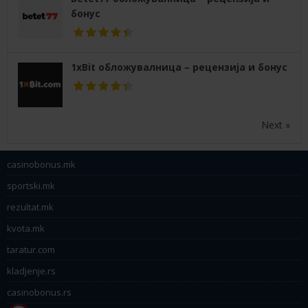
бонус
1xBit обложувалница – рецензија и бонус
Next »
casinobonus.mk
sportski.mk
rezultat.mk
kvota.mk
taratur.com
kladjenje.rs
casinobonus.rs