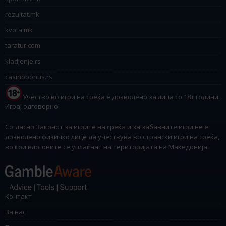
rezultat.mk
kvota.mk
taratur.com
kladjenje.rs
casinobonus.rs
Учество во игри на среќа е дозволено за лица со 18+ години.
Играј одговорно!
Согласно Законот за игрите на среќа и за забавните игри не е
дозволено физичко лице да учествува во странски игри на среќа,
во кои влоговите се уплаќаат на територијата на Македонија.
Контакт
За нас