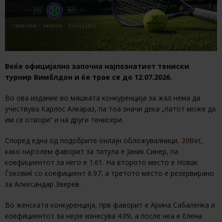
Веќе официјално започна најпознатиот тениски
турнир Вимблдон и ќе трае се до 12.07.2026.
Во ова издание во машката конкуренција за жал нема да
учествува Карлос Алкараз, па тоа значи дека „патот може да
им се отвори“ и на други тенисери.
Според една од подобрите онлајн обложувалници,
20Bet
,
како најголем фаворит за титула е Јаник Синер, па
коефициентот за него е 1.61. На второто место е Новак
Ѓоковиќ со коефициент 6.97, а третото место е резервирано
за Александар Зверев.
Во женската конкуренција, прв фаворит е Арина Сабаленка и
коефициентот за нејзе изнесува 4.09, а после неа е Елена