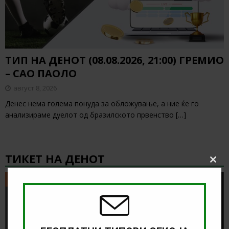
ТИП НА ДЕНОТ (08.08.2026, 21:00) ГРЕМИО
– САО ПАОЛО
август 8, 2026
Денес нема голема понуда за обложување, а ние ќе го
анализираме дуелот од бразилското првенство
[…]
ТИКЕТ НА ДЕНОТ
Clos
this
ТИКЕТ НА ДЕНОТ
modu