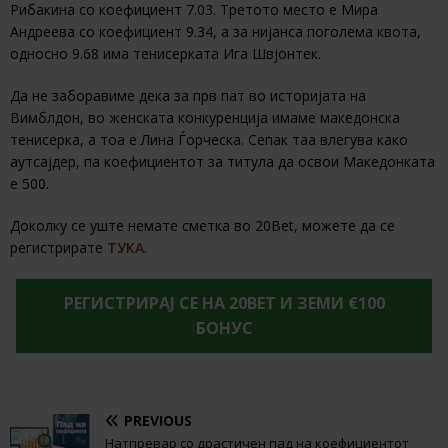
Рибакина со коефициент 7.03. Третото место е Мира
Андреева со коефициент 9.34, а за нијанса поголема квота,
односно 9.68 има тенисерката Ига Швјонтек.
Да не заборавиме дека за прв пат во историјата на
Вимблдон, во женската конкуренција имаме македонска
тенисерка, а тоа е Лина Ѓорческа. Сепак таа влегува како
аутсајдер, па коефициентот за титула да освои Македонката
е 500.
Доколку се уште немате сметка во 20Bet, можете да се
регистрирате
ТУКА
.
РЕГИСТРИРАЈ СЕ НА 20BET И ЗЕМИ €100
БОНУС
PREVIOUS
Натпревар со драстичен пад на коефициентот