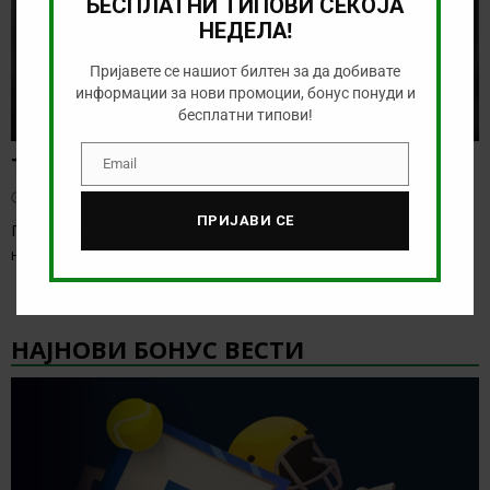
БЕСПЛАТНИ ТИПОВИ СЕКОЈА
НЕДЕЛА!
Пријавете се нашиот билтен за да добивате
информации за нови промоции, бонус понуди и
бесплатни типови!
Тикет на денот (сабота, 08.08.2026)
Email
Email
август 8, 2026
ПРИЈАВИ СЕ
Понудата за денес е солидна, а веќе бележиме старт на
некои европски лиги. Ова е
[…]
НАЈНОВИ БОНУС ВЕСТИ