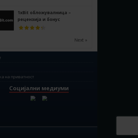
1xBit обложувалница –
рецензија и бонус
Next »
т
ка на приватност
Социјални медиуми