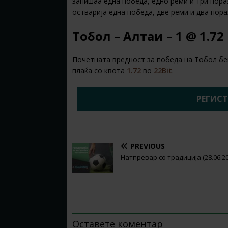
запишаа една победа, едно реми и три пора
остварија една победа, две реми и два пора
Тобол – Алтаи – 1 @ 1.72 
Почетната вредност за победа на Тобол беш
плаќа со квота
1.72
во
22Bit
.
РЕГИСТ
PREVIOUS
Натпревар со традиција (28.06.20
BE THE FIRST TO COMMENT
Оставете коментар