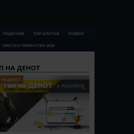
РЕЦЕНЗИИ
ТИП АЛАТКИ
ПОВЕЌЕ
СВЕТСКО ПРВЕНСТВО 2026
П НА ДЕНОТ
 НА ДЕНОТ