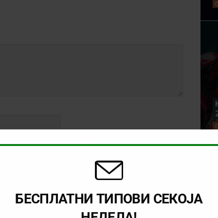
rowser for the next time I comment.
БЕСПЛАТНИ ТИПОВИ СЕКОЈА
НЕДЕЛА!