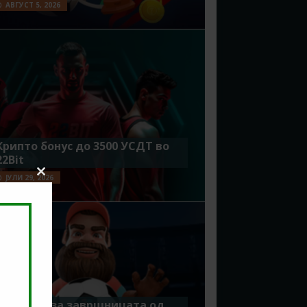
АВГУСТ 5, 2026
Крипто бонус до 3500 УСДТ во
22Bit
ЈУЛИ 29, 2026
Close
this
module
Идеално за завршницата од