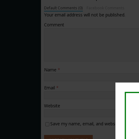
Default Comments (0)
Facebook Comments
Your email address will not be published.
Comment
Name
*
Email
*
Website
Save my name, email, and website in this b