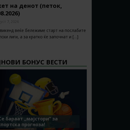
ет на денот (петок,
08.2026)
уст 7, 2026
 викенд веќе бележиме старт на послабите
ски лиги, а за кратко ќе започнат и
[…]
ЈНОВИ БОНУС ВЕСТИ
Се бараат „мајстори“ за
спортска прогноза!