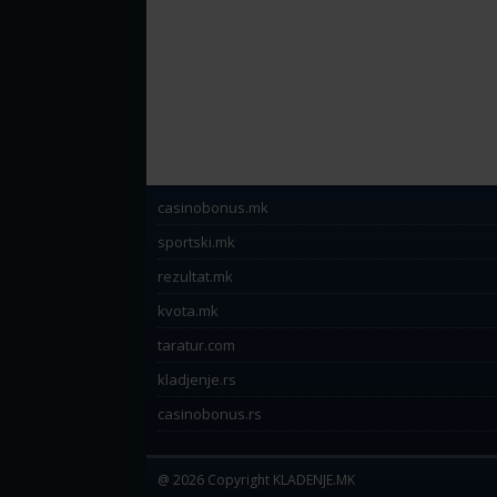
casinobonus.mk
sportski.mk
rezultat.mk
kvota.mk
taratur.com
kladjenje.rs
casinobonus.rs
@ 2026 Copyright KLADENJE.MK