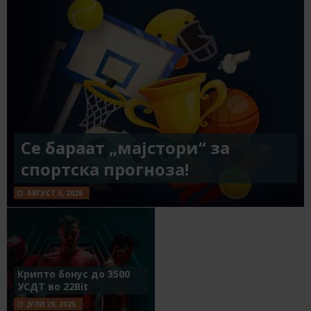
Се бараат „мајстори“ за
спортска прогноза!
АВГУСТ 5, 2026
Крипто бонус до 3500
УСДТ во 22Bit
ЈУЛИ 29, 2026