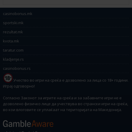
casinobonus.mk
sportski.mk
rezultat.mk
kvota.mk
taratur.com
kladjenje.rs
casinobonus.rs
Учество во игри на среќа е дозволено за лица со 18+ години.
Играј одговорно!
Согласно Законот за игрите на среќа и за забавните игри не е
дозволено физичко лице да учествува во странски игри на среќа,
во кои влоговите се уплаќаат на територијата на Македонија.