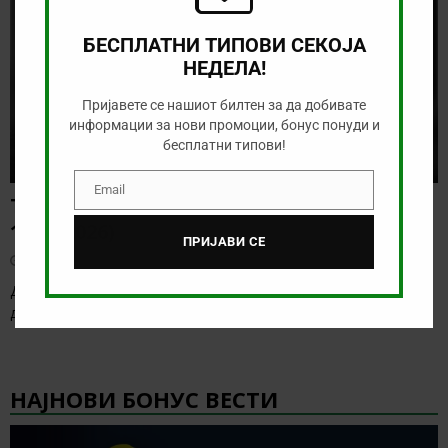
БЕСПЛАТНИ ТИПОВИ СЕКОЈА
НЕДЕЛА!
Пријавете се нашиот билтен за да добивате
информации за нови промоции, бонус понуди и
бесплатни типови!
Email
Email
Тикет на денот (понеделник,
10.08.2026)
ПРИЈАВИ СЕ
август 10, 2026
Денешната понуда не е баш инспиративна, но повеќе нема
денови каде што е тешко да
[…]
НАЈНОВИ БОНУС ВЕСТИ