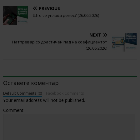
PREVIOUS
Што се уплаќа денес? (26.06.2026)
NEXT
Натпревар со драстичен пад на коефициентот
(26.06.2026)
BE THE FIRST TO COMMENT
Оставете коментар
Default Comments (0)
Facebook Comments
Your email address will not be published.
Comment