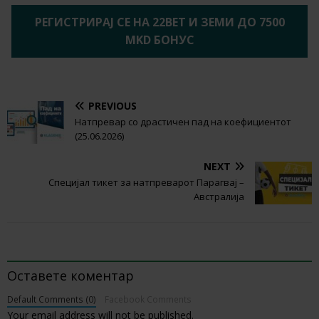
РЕГИСТРИРАЈ СЕ НА 22BET И ЗЕМИ ДО 7500
MKD БОНУС
PREVIOUS
Натпревар со драстичен пад на коефициентот
(25.06.2026)
NEXT
Специјал тикет за натпреварот Парагвај –
Австралија
BE THE FIRST TO COMMENT
Оставете коментар
Default Comments (0)
Facebook Comments
Your email address will not be published.