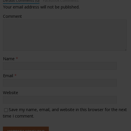
Default Comments (0)
Facebook Comments
Your email address will not be published.
Comment
Name
*
Email
*
Website
Save my name, email, and website in this browser for the next
time I comment.