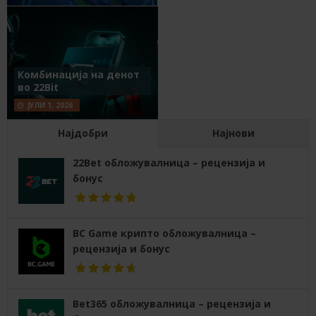
Комбинација на денот
во 22Bit
ЈУЛИ 1, 2026
Најдобри
Најнови
22Bet обложувалница – рецензија и
бонус
BC Game крипто обложувалница –
рецензија и бонус
Bet365 обложувалница – рецензија и