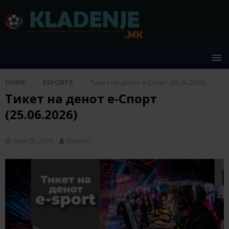
HOME
ESPORTS
Тикет на денот е-Спорт (25.06.2026)
Тикет на денот е-Спорт
(25.06.2026)
јуни 25, 2026
Dejan C