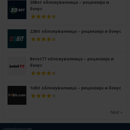
20Bet обложувалница – рецензија и
бонус
22Bit обложувалница – рецензија и бонус
Betet77 обложувалница – рецензија и
бонус
1xBit обложувалница – рецензија и бонус
Next »
casinobonus.mk