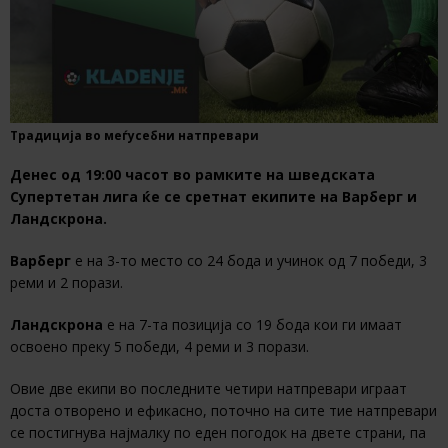
Традиција во меѓусебни натпревари
Денес од 19:00 часот во рамките на шведската
Супертетан лига ќе се сретнат екипите на Варберг и
Ландскрона.
Варберг
е на 3-то место со 24 бода и учинок од 7 победи, 3
реми и 2 порази.
Ландскрона
е на 7-та позиција со 19 бода кои ги имаат
освоено преку 5 победи, 4 реми и 3 порази.
Овие две екипи во последните четири натпревари играат
доста отворено и ефикасно, поточно на сите тие натпревари
се постигнува најмалку по еден погодок на двете страни, па