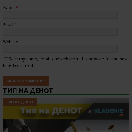
Name
*
Email
*
Website
Save my name, email, and website in this browser for the next
time I comment.
ТИП НА ДЕНОТ
ТИП НА ДЕНОТ