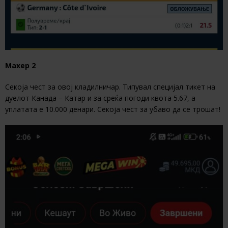
Махер 2
Секоја чест за овој кладилничар. Типувал специјал тикет на
дуелот Канада – Катар и за среќа погоди квота 5.67, а
уплатата е 10.000 денари. Секоја чест за убаво да се трошат!