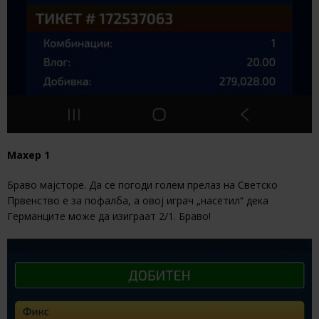
Махер 1
Браво мајсторе. Да се погоди голем прелаз на Светско
Првенство е за пофалба, а овој играч „насетил“ дека
Германците може да изиграат 2/1. Браво!