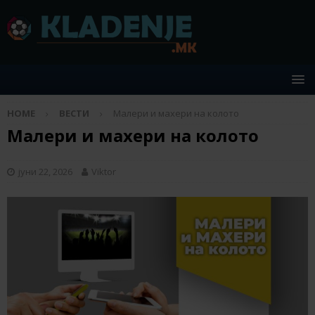
HOME
ВЕСТИ
Малери и махери на колото
Малери и махери на колото
јуни 22, 2026
Viktor