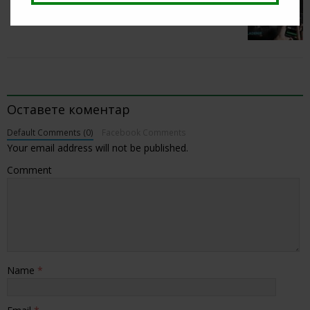
NEXT
Тикет на денот (вторник, 23.06.2026)
BE THE FIRST TO COMMENT
Оставете коментар
Default Comments (0)
Facebook Comments
Your email address will not be published.
Comment
Name
*