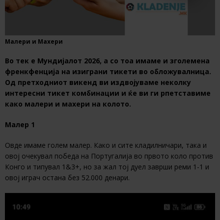
Малери и Махери
Во тек е Мундијалот 2026, а со тоа имаме и зголемена
френкфенција на изиграни тикети во обложувалница.
Од претходниот викенд ви издвојуваме неколку
интересни тикет комбинации и ќе ви ги рпетставиме
како малери и махери на колото.
Малер 1
Овде имаме голем малер. Како и сите кладилничари, така и
овој очекувал победа на Португалија во првото коло против
Конго и типувал 1&3+, но за жал тој дуел заврши реми 1-1 и
овој играч остана без 52.000 денари.