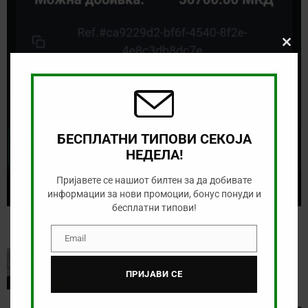
Clos
this
modu
БЕСПЛАТНИ ТИПОВИ СЕКОЈА
НЕДЕЛА!
Пријавете се нашиот билтен за да добивате
информации за нови промоции, бонус понуди и
бесплатни типови!
Email
Email
PREVIOUS
Специјал тикет за натпреварот Франција – Ирак
ПРИЈАВИ СЕ