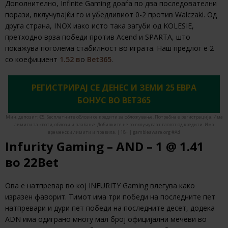
Дополнително, Infinite Gaming доаѓа по два последователни
порази, вклучувајќи го и убедливиот 0-2 против Walczaki. Од
друга страна, INOX иако исто така загуби од KOLESIE,
претходно врза победи против Acend и SPARTA, што
покажува поголема стабилност во играта. Наш предлог е 2
со коефициент
1.52 в
о
Bet365
.
РЕГИСТРИРАЈ СЕ ДЕНЕС И ЗЕМИ 25 ЕВРА
БОНУС ВО BET365
Мин. депозит: €5. Бесплатните облози се кредити за обложување. Потребна е регистрација. Има
лимити за квоти, облози и плаќање. Добивките не го вклучуваат влогот од кредити. Има
временски лимити и правила. | 18+ | gambleaware.org #Ad
Infurity Gaming – AND – 1 @ 1.41
во 22Bet
Ова е натпревар во кој INFURITY Gaming влегува како
изразен фаворит. Тимот има три победи на последните пет
натпревари и дури пет победи на последните десет, додека
ADN има одиграно многу мал број официјални мечеви во