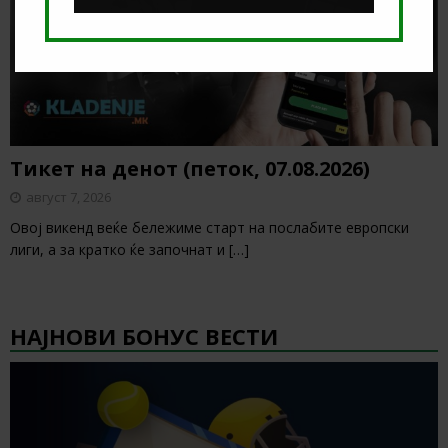
Тикет на денот (петок, 07.08.2026)
август 7, 2026
Овој викенд веќе бележиме старт на послабите европски
лиги, а за кратко ќе започнат и
[…]
НАЈНОВИ БОНУС ВЕСТИ