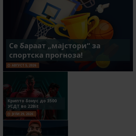
Се бараат „мајстори“ за
спортска прогноза!
АВГУСТ 5, 2026
Крипто бонус до 3500
УСДТ во 22Bit
ЈУЛИ 29, 2026