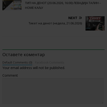
ТИП НА ДЕНОТ (20.06.2026, 16:00) ЛЕВАДИЈА ТАЛИН –
НОМЕ КАЉУ
NEXT
Тикет на денот (недела, 21.06.2026)
BE THE FIRST TO COMMENT
Оставете коментар
Default Comments (0)
Facebook Comments
Your email address will not be published.
Comment