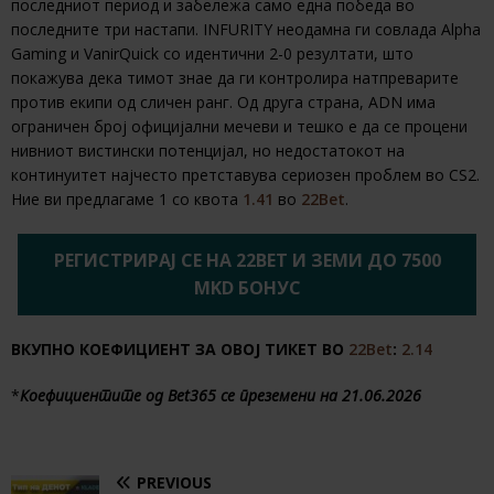
последниот период и забележа само една победа во
последните три настапи. INFURITY неодамна ги совлада Alpha
Gaming и VanirQuick со идентични 2-0 резултати, што
покажува дека тимот знае да ги контролира натпреварите
против екипи од сличен ранг. Од друга страна, ADN има
ограничен број официјални мечеви и тешко е да се процени
нивниот вистински потенцијал, но недостатокот на
континуитет најчесто претставува сериозен проблем во CS2.
Ние ви предлагаме 1 со квота
1.41
во
22Bet
.
РЕГИСТРИРАЈ СЕ НА 22BET И ЗЕМИ ДО 7500
MKD БОНУС
ВКУПНО КОЕФИЦИЕНТ ЗА ОВОЈ ТИКЕТ ВО
22Bet
:
2.14
*
Коефициентите од Bet365 се преземени на 21.06.2026
PREVIOUS