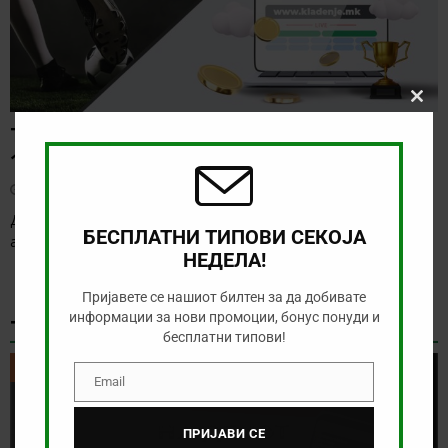
Clos
this
ТИП НА ДЕНОТ (07.08.2026,
modu
19:00) САНДЕФЈОРД – КФУМ
август 7, 2026
Денес нема солидна понуда за обложување, а ние ќе го
БЕСПЛАТНИ ТИПОВИ СЕКОЈА
анализираме дуелот од норвешката лига
[…]
НЕДЕЛА!
Пријавете се нашиот билтен за да добивате
информации за нови промоции, бонус понуди и
ТИКЕТ НА ДЕНОТ
бесплатни типови!
ТИКЕТ НА ДЕНОТ
Email
Email
ПРИЈАВИ СЕ