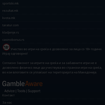
sportski.mk
rezultat.mk
kvota.mk
taratur.com
kladjenje.rs
casinobonus.rs
Учество во игри на среќа е дозволено за лица со 18+ години.
Играј одговорно!
Согласно Законот за игрите на среќа и за забавните игри не е
дозволено физичко лице да учествува во странски игри на среќа,
во кои влоговите се уплаќаат на територијата на Македонија.
Контакт
За нас