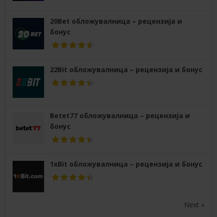
20Bet обложувалница – рецензија и
бонус
22Bit обложувалница – рецензија и бонус
Betet77 обложувалница – рецензија и
бонус
1xBit обложувалница – рецензија и бонус
Next »