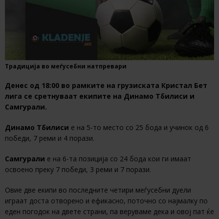
Традиција во меѓусебни натпревари
Денес од 18:00 во рамките на грузиската Кристал Бет
лига се сретнуваат екипите на Динамо Тбилиси и
Самгурали.
Динамо Тбилиси
е на 5-то место со 25 бода и учинок од 6
победи, 7 реми и 4 порази.
Самгурали
е на 6-та позиција со 24 бода кои ги имаат
освоено преку 7 победи, 3 реми и 7 порази.
Овие две екипи во последните четири меѓусебни дуели
играат доста отворено и ефикасно, поточно со најмалку по
еден погодок на двете страни, па веруваме дека и овој пат ќе