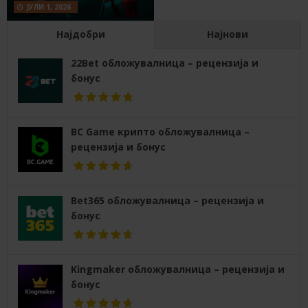
ЈУЛИ 1, 2026
Најдобри
Најнови
22Bet обложувалница – рецензија и
бонус
BC Game крипто обложувалница –
рецензија и бонус
Bet365 обложувалница – рецензија и
бонус
Kingmaker обложувалница – рецензија и
бонус