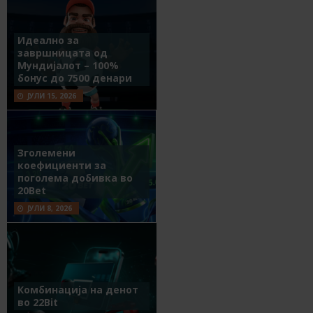
Идеално за
завршницата од
Мундијалот – 100%
бонус до 7500 денари
ЈУЛИ 15, 2026
Зголемени
коефициенти за
поголема добивка во
20Bet
ЈУЛИ 8, 2026
Комбинација на денот
во 22Bit