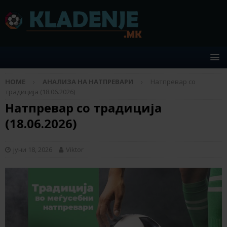
HOME
АНАЛИЗА НА НАТПРЕВАРИ
Натпревар со
традиција (18.06.2026)
Натпревар со традиција
(18.06.2026)
јуни 18, 2026
Viktor