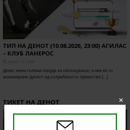
ТИП НА ДЕНОТ (10.08.2026, 23:00) АГИЛАС
– КЛУБ ЛАНЕРОС
август 10, 2026
Денес нема голема понуда за обложување, а ние ќе го
анализиране дуелот од колумбиското првенство
[…]
ТИКЕТ НА ДЕНОТ
Clos
this
modu
ТИКЕТ НА ДЕНОТ