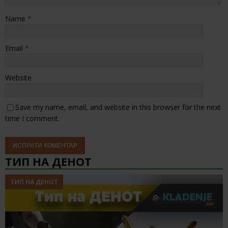
Name
*
Email
*
Website
Save my name, email, and website in this browser for the next
time I comment.
ТИП НА ДЕНОТ
ТИП НА ДЕНОТ