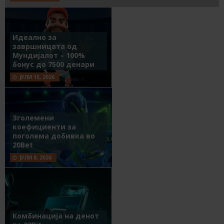
Идеално за
завршницата од
Мундијалот – 100%
бонус до 7500 денари
ЈУЛИ 15, 2026
Зголемени
коефициенти за
поголема добивка во
20Bet
ЈУЛИ 8, 2026
Комбинација на денот