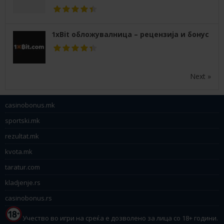
1xBit обложувалница – рецензија и бонус
Next »
casinobonus.mk
sportski.mk
rezultat.mk
kvota.mk
taratur.com
kladjenje.rs
casinobonus.rs
Учество во игри на среќа е дозволено за лица со 18+ години.