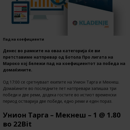
Пад на коефициенти
Денес во рамките на оваа категорија ќе ви
претставиме натпревар од Ботола Про лигата на
Мароко кој бележи пад на коефициентот за победа на
домаќините.
Од 17:00 се сретнуваат екипите на Унион Тарга и Мекнеш.
Домаќините во последните пет натпревари запишаа три
победи и две реми, додека гостите во истиот временски
период остварија две победи, едно реми и еден пораз.
Унион Тарга – Мекнеш – 1 @ 1.80
во 22Bit