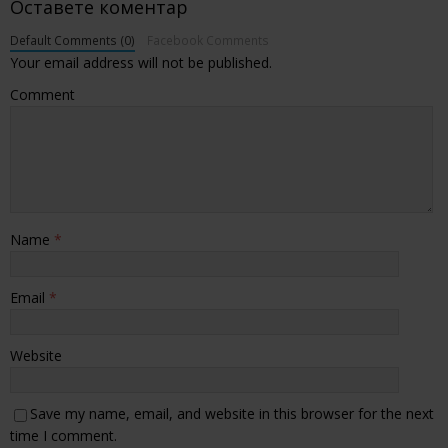
Оставете коментар
Default Comments (0)
Facebook Comments
Your email address will not be published.
Comment
Name
*
Email
*
Website
Save my name, email, and website in this browser for the next
time I comment.